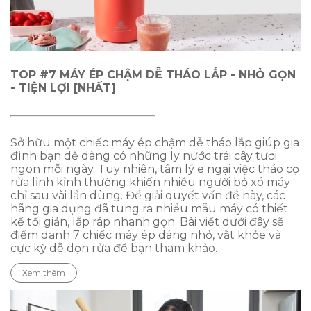
TOP #7 MÁY ÉP CHẬM DỄ THÁO LẮP - NHỎ GỌN
- TIỆN LỢI [NHẤT]
Sở hữu một chiếc máy ép chậm dễ tháo lắp giúp gia
đình bạn dễ dàng có những ly nước trái cây tươi
ngon mỗi ngày. Tuy nhiên, tâm lý e ngại việc tháo cọ
rửa lỉnh kỉnh thường khiến nhiều người bỏ xó máy
chỉ sau vài lần dùng. Để giải quyết vấn đề này, các
hãng gia dụng đã tung ra nhiều mẫu máy có thiết
kế tối giản, lắp ráp nhanh gọn. Bài viết dưới đây sẽ
điểm danh 7 chiếc máy ép dáng nhỏ, vắt khỏe và
cực kỳ dễ dọn rửa để bạn tham khảo.
Xem thêm