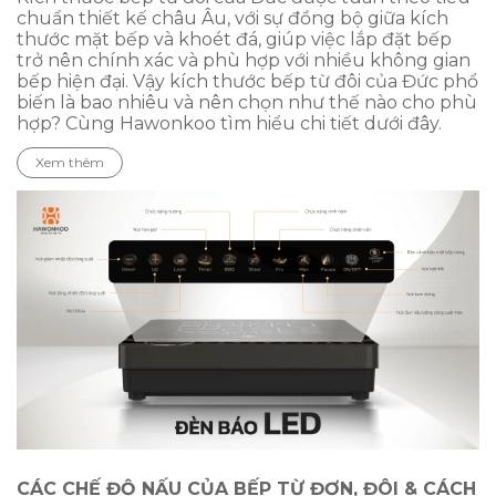
chuẩn thiết kế châu Âu, với sự đồng bộ giữa kích
thước mặt bếp và khoét đá, giúp việc lắp đặt bếp
trở nên chính xác và phù hợp với nhiều không gian
bếp hiện đại. Vậy kích thước bếp từ đôi của Đức phổ
biến là bao nhiêu và nên chọn như thế nào cho phù
hợp? Cùng Hawonkoo tìm hiểu chi tiết dưới đây.
Xem thêm
CÁC CHẾ ĐỘ NẤU CỦA BẾP TỪ ĐƠN, ĐÔI & CÁCH