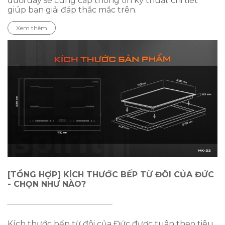
dưới đây sẽ cung cấp thông tin kỹ thuật chi tiết
giúp bạn giải đáp thắc mắc trên.
Xem thêm
[TỔNG HỢP] KÍCH THƯỚC BẾP TỪ ĐÔI CỦA ĐỨC
- CHỌN NHƯ NÀO?
Kích thước bếp từ đôi của Đức được tuân theo tiêu