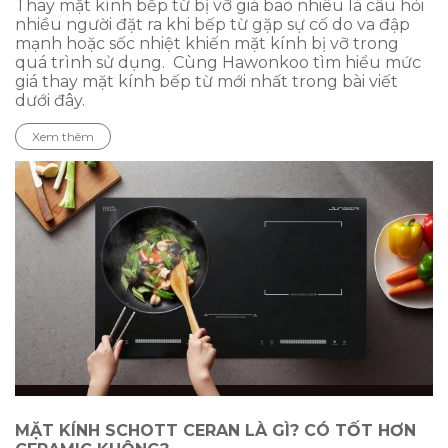
Thay mặt kính bếp từ bị vỡ giá bao nhiêu là câu hỏi
nhiều người đặt ra khi bếp từ gặp sự cố do va đập
mạnh hoặc sốc nhiệt khiến mặt kính bị vỡ trong
quá trình sử dụng. Cùng Hawonkoo tìm hiểu mức
giá thay mặt kính bếp từ mới nhất trong bài viết
dưới đây.
Xem thêm
MẶT KÍNH SCHOTT CERAN LÀ GÌ? CÓ TỐT HƠN