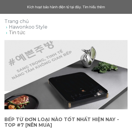
Kích hoạt bảo hành điện tử tại đây.
Tìm hiểu thêm
Trang chủ
Hawonkoo Style
Tin tức
BẾP TỪ ĐƠN LOẠI NÀO TỐT NHẤT HIỆN NAY -
TOP #7 [NÊN MUA]