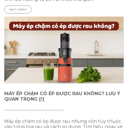
Xem thêm
MÁY ÉP CHẬM CÓ ÉP ĐƯỢC RAU KHÔNG? LƯU Ý
QUAN TRỌNG [!]
Máy ép chậm có ép được rau nhưng còn tùy thuộc
vào từng loại rau và cách sử dụng. Tìm hiểu ngay về