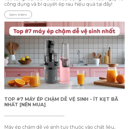
công dụng và bí quyết ép rau hiệu quả tại đây!
Xem thêm
TOP #7 MÁY ÉP CHẬM DỄ VỆ SINH - ÍT KẸT BÃ
NHẤT [NÊN MUA]
Máy ép chậm dễ vệ sinh tuỳ thuộc vào chất liệu,