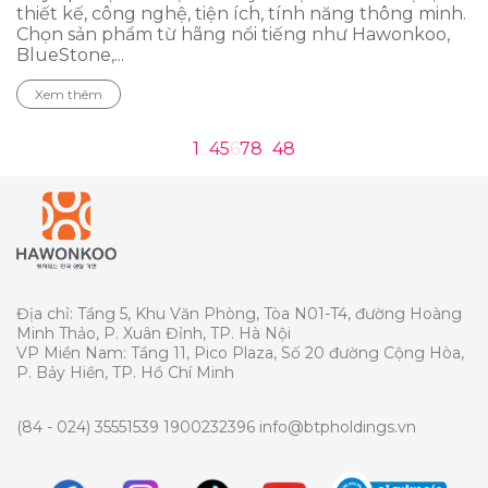
thiết kế, công nghệ, tiện ích, tính năng thông minh.
Chọn sản phẩm từ hãng nổi tiếng như Hawonkoo,
BlueStone,...
Xem thêm
1
...
4
5
6
7
8
...
48
Địa chỉ: Tầng 5, Khu Văn Phòng, Tòa N01-T4, đường Hoàng
Minh Thảo, P. Xuân Đỉnh, TP. Hà Nội
VP Miền Nam: Tầng 11, Pico Plaza, Số 20 đường Cộng Hòa,
P. Bảy Hiền, TP. Hồ Chí Minh
(84 - 024) 35551539
1900232396
info@btpholdings.vn