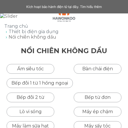
Kích hoạt bảo hành điện tử tại đây.
Tìm hiểu thêm
Trang chủ
Thiết bị điện gia dụng
Nồi chiên không dầu
NỒI CHIÊN KHÔNG DẦU
Ấm siêu tốc
Bàn chải điện
Bếp đôi 1 từ 1 hồng ngoại
Bếp đôi 2 từ
Bếp từ đơn
Lò vi sóng
Máy ép chậm
Máy làm sữa hạt
Máy sấy tóc