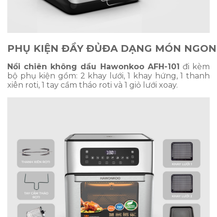
PHỤ KIỆN ĐẦY ĐỦ
ĐA DẠNG MÓN NGON
Nồi chiên không dầu Hawonkoo AFH-101
đi kèm
bộ phụ kiện gồm: 2 khay lưới, 1 khay hứng, 1 thanh
xiên roti, 1 tay cầm tháo roti và 1 giỏ lưới xoay.