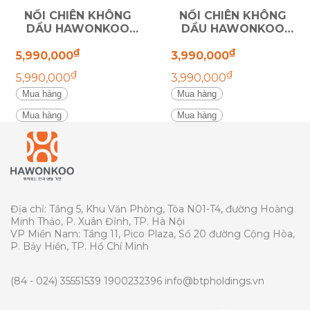
NỒI CHIÊN KHÔNG
NỒI CHIÊN KHÔNG
DẦU HAWONKOO
DẦU HAWONKOO
AFH-180
AFH-120
₫
₫
5,990,000
3,990,000
₫
₫
5,990,000
3,990,000
Mua hàng
Mua hàng
Mua hàng
Mua hàng
Địa chỉ: Tầng 5, Khu Văn Phòng, Tòa N01-T4, đường Hoàng
Minh Thảo, P. Xuân Đỉnh, TP. Hà Nội
VP Miền Nam: Tầng 11, Pico Plaza, Số 20 đường Cộng Hòa,
P. Bảy Hiền, TP. Hồ Chí Minh
(84 - 024) 35551539
1900232396
info@btpholdings.vn