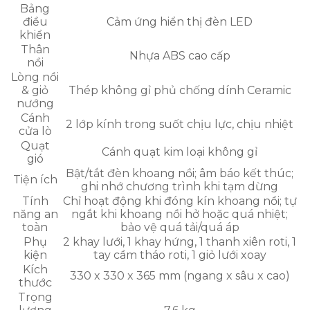
Bảng
điều
Cảm ứng hiển thị đèn LED
khiển
Thân
Nhựa ABS cao cấp
nồi
Lòng nồi
& giỏ
Thép không gỉ phủ chống dính Ceramic
nướng
Cánh
2 lớp kính trong suốt chịu lực, chịu nhiệt
cửa lò
Quạt
Cánh quạt kim loại không gỉ
gió
Bật/tắt đèn khoang nồi; âm báo kết thúc;
Tiện ích
ghi nhớ chương trình khi tạm dừng
Tính
Chỉ hoạt động khi đóng kín khoang nồi; tự
năng an
ngắt khi khoang nồi hở hoặc quá nhiệt;
toàn
bảo vệ quá tải/quá áp
Phụ
2 khay lưới, 1 khay hứng, 1 thanh xiên roti, 1
kiện
tay cầm tháo roti, 1 giỏ lưới xoay
Kích
330 x 330 x 365 mm (ngang x sâu x cao)
thước
Trọng