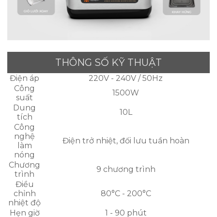
THÔNG SỐ KỸ THUẬT
Điện áp
220V - 240V / 50Hz
Công
1500W
suất
Dung
10L
tích
Công
nghệ
Điện trở nhiệt, đối lưu tuần hoàn
làm
nóng
Chương
9 chương trình
trình
Điều
chỉnh
80°C - 200°C
nhiệt độ
Hẹn giờ
1 - 90 phút