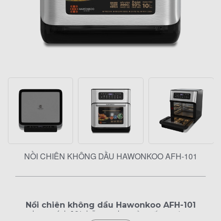
NỒI CHIÊN KHÔNG DẦU HAWONKOO AFH-101
Nồi chiên không dầu Hawonkoo AFH-101
dung tích 10L hỗ trợ nhu cầu nấu nướng