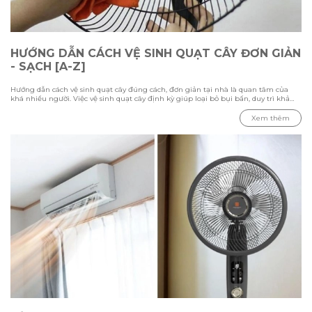
HƯỚNG DẪN CÁCH VỆ SINH QUẠT CÂY ĐƠN GIẢN
- SẠCH [A-Z]
Hướng dẫn cách vệ sinh quạt cây đúng cách, đơn giản tại nhà là quan tâm của
khá nhiều người. Việc vệ sinh quạt cây định kỳ giúp loại bỏ bụi bẩn, duy trì khả
năng làm mát và kéo dài tuổi thọ thiết bị. Trong bài viết này Hawonkoo sẽ hướng
dẫn chi tiết các bước vệ sinh từ cách tháo lắp, làm sạch từng bộ phận đến những
Xem thêm
lưu ý cần biết để đảm bảo quạt hoạt động ổn định và an toàn.