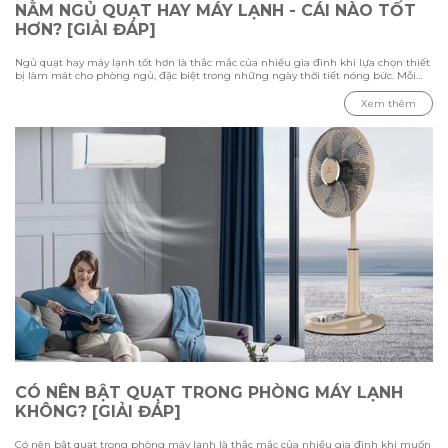
NẰM NGỦ QUẠT HAY MÁY LẠNH - CÁI NÀO TỐT
HƠN? [GIẢI ĐÁP]
Ngủ quạt hay máy lạnh tốt hơn là thắc mắc của nhiều gia đình khi lựa chọn thiết
bị làm mát cho phòng ngủ, đặc biệt trong những ngày thời tiết nóng bức. Mỗi
phương pháp đều có ưu điểm và hạn chế riêng, phụ thuộc vào nhiệt độ môi
trường, diện tích phòng và nhu cầu sử dụng của từng người. Trong bài viết này
Xem thêm
cùng Hawonkoo tìm hiểu sự khác biệt giữa việc ngủ bằng quạt và máy lạnh,
đánh giá ưu nhược điểm của từng thiết bị, đồng thời tham khảo cách sử dụng
phù hợp để tạo không gian nghỉ ngơi thoải mái và tiết kiệm điện.
CÓ NÊN BẬT QUẠT TRONG PHÒNG MÁY LẠNH
KHÔNG? [GIẢI ĐÁP]
Có nên bật quạt trong phòng máy lạnh là thắc mắc của nhiều gia đình khi muốn