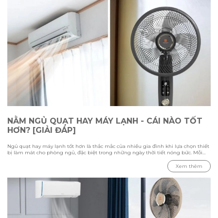
NẰM NGỦ QUẠT HAY MÁY LẠNH - CÁI NÀO TỐT
HƠN? [GIẢI ĐÁP]
Ngủ quạt hay máy lạnh tốt hơn là thắc mắc của nhiều gia đình khi lựa chọn thiết
bị làm mát cho phòng ngủ, đặc biệt trong những ngày thời tiết nóng bức. Mỗi
phương pháp đều có ưu điểm và hạn chế riêng, phụ thuộc vào nhiệt độ môi
trường, diện tích phòng và nhu cầu sử dụng của từng người. Trong bài viết này
Xem thêm
cùng Hawonkoo tìm hiểu sự khác biệt giữa việc ngủ bằng quạt và máy lạnh,
đánh giá ưu nhược điểm của từng thiết bị, đồng thời tham khảo cách sử dụng
phù hợp để tạo không gian nghỉ ngơi thoải mái và tiết kiệm điện.