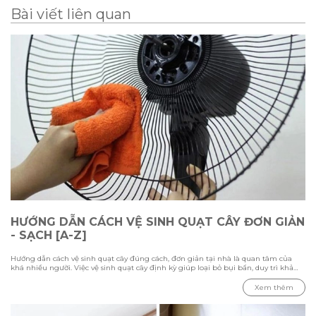
Bài viết liên quan
HƯỚNG DẪN CÁCH VỆ SINH QUẠT CÂY ĐƠN GIẢN
- SẠCH [A-Z]
Hướng dẫn cách vệ sinh quạt cây đúng cách, đơn giản tại nhà là quan tâm của
khá nhiều người. Việc vệ sinh quạt cây định kỳ giúp loại bỏ bụi bẩn, duy trì khả
năng làm mát và kéo dài tuổi thọ thiết bị. Trong bài viết này Hawonkoo sẽ hướng
dẫn chi tiết các bước vệ sinh từ cách tháo lắp, làm sạch từng bộ phận đến những
Xem thêm
lưu ý cần biết để đảm bảo quạt hoạt động ổn định và an toàn.