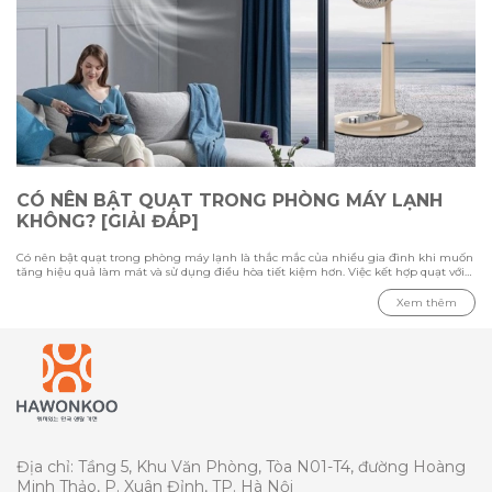
CÓ NÊN BẬT QUẠT TRONG PHÒNG MÁY LẠNH
KHÔNG? [GIẢI ĐÁP]
Có nên bật quạt trong phòng máy lạnh là thắc mắc của nhiều gia đình khi muốn
tăng hiệu quả làm mát và sử dụng điều hòa tiết kiệm hơn. Việc kết hợp quạt với
máy lạnh có thể giúp luồng khí lạnh phân bổ đều hơn, nhưng cần sử dụng đúng
cách để tránh gây cảm giác khó chịu. Trong bài viết này cùng Hawonkoo tìm hiểu
Xem thêm
ưu nhược điểm khi bật quạt cùng điều hòa, loại quạt phù hợp cho phòng máy
lạnh và những lưu ý quan trọng khi sử dụng để tối ưu khả năng làm mát.
Địa chỉ: Tầng 5, Khu Văn Phòng, Tòa N01-T4, đường Hoàng
Minh Thảo, P. Xuân Đỉnh, TP. Hà Nội