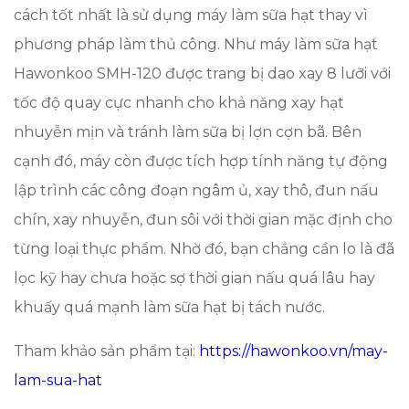
cách tốt nhất là sử dụng máy làm sữa hạt thay vì
phương pháp làm thủ công. Như máy làm sữa hạt
Hawonkoo SMH-120 được trang bị dao xay 8 lưỡi với
tốc độ quay cực nhanh cho khả năng xay hạt
nhuyễn mịn và tránh làm sữa bị lợn cợn bã. Bên
cạnh đó, máy còn được tích hợp tính năng tự động
lập trình các công đoạn ngâm ủ, xay thô, đun nấu
chín, xay nhuyễn, đun sôi với thời gian mặc định cho
từng loại thực phẩm. Nhờ đó, bạn chẳng cần lo là đã
lọc kỹ hay chưa hoặc sợ thời gian nấu quá lâu hay
khuấy quá mạnh làm sữa hạt bị tách nước.
Tham khảo sản phẩm tại:
https://hawonkoo.vn/may-
lam-sua-hat