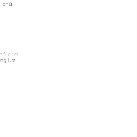
, chú
 nồi cơm
ững lựa