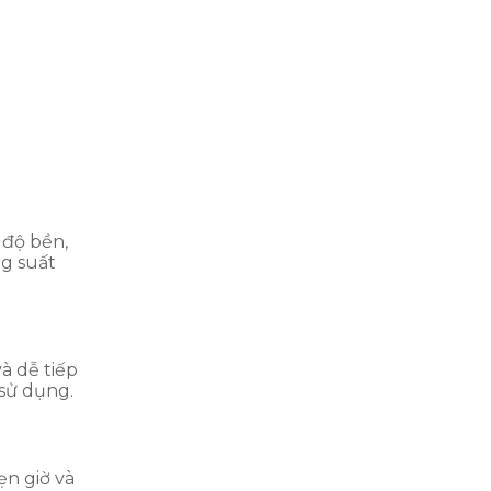
 độ bền,
ng suất
à dễ tiếp
 sử dụng.
ẹn giờ và