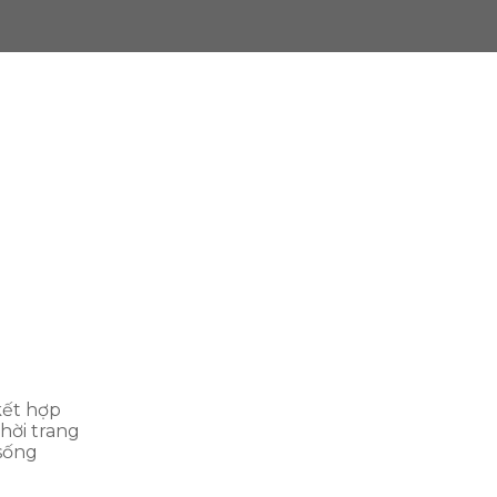
kết hợp
hời trang
sống