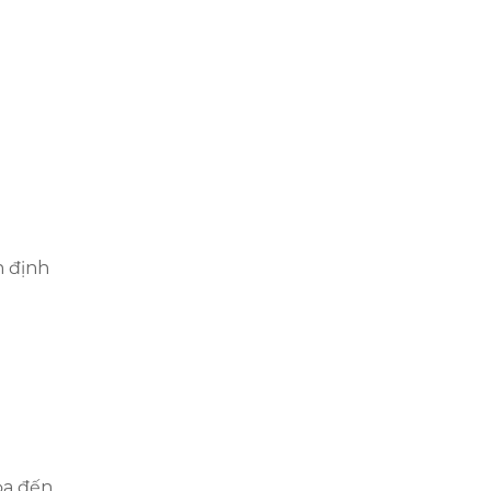
n định
ỏa đến