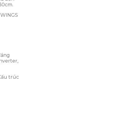
 30cm.
-7WINGS
đáng
nverter,
Cấu trúc