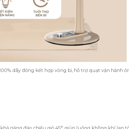
00% dây đồng kết hợp vòng bi, hỗ trợ quạt vận hành ổ
khả năng đảo chiều gió 45°, giúp luồng không khí lan t