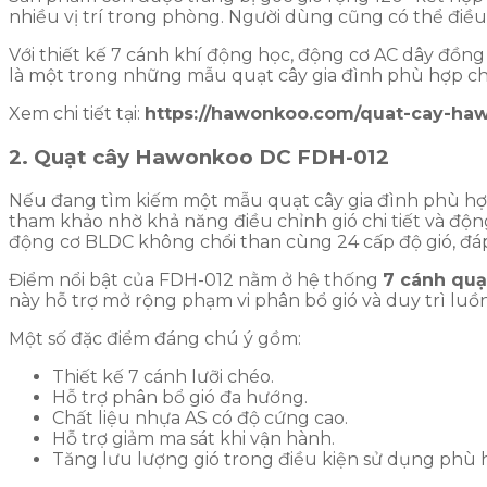
nhiều vị trí trong phòng. Người dùng cũng có thể điều
Với thiết kế 7 cánh khí động học, động cơ AC dây đồ
là một trong những mẫu quạt cây gia đình phù hợp c
Xem chi tiết tại:
https://hawonkoo.com/quat-cay-ha
2. Quạt cây Hawonkoo DC FDH-012
Nếu đang tìm kiếm một mẫu quạt cây gia đình phù h
tham khảo nhờ khả năng điều chỉnh gió chi tiết và độn
động cơ BLDC không chổi than cùng 24 cấp độ gió, đ
Điểm nổi bật của FDH-012 nằm ở hệ thống
7 cánh quạ
này hỗ trợ mở rộng phạm vi phân bổ gió và duy trì lu
Một số đặc điểm đáng chú ý gồm:
Thiết kế 7 cánh lưỡi chéo.
Hỗ trợ phân bổ gió đa hướng.
Chất liệu nhựa AS có độ cứng cao.
Hỗ trợ giảm ma sát khi vận hành.
Tăng lưu lượng gió trong điều kiện sử dụng phù 