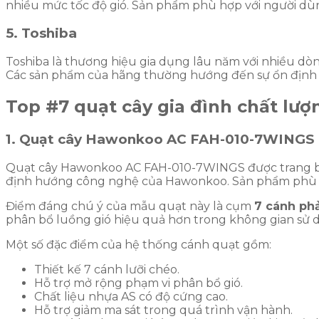
nhiều mức tốc độ gió. Sản phẩm phù hợp với người dùng
5. Toshiba
Toshiba là thương hiệu gia dụng lâu năm với nhiều dòn
Các sản phẩm của hãng thường hướng đến sự ổn định t
Top #7 quạt cây gia đình chất lượ
1. Quạt cây Hawonkoo AC FAH-010-7WINGS
Quạt cây Hawonkoo AC FAH-010-7WINGS được trang bị
định hướng công nghệ của Hawonkoo. Sản phẩm phù hợ
Điểm đáng chú ý của mẫu quạt này là cụm
7 cánh ph
phân bổ luồng gió hiệu quả hơn trong không gian sử 
Một số đặc điểm của hệ thống cánh quạt gồm:
Thiết kế 7 cánh lưỡi chéo.
Hỗ trợ mở rộng phạm vi phân bổ gió.
Chất liệu nhựa AS có độ cứng cao.
Hỗ trợ giảm ma sát trong quá trình vận hành.