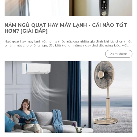
NẰM NGỦ QUẠT HAY MÁY LẠNH - CÁI NÀO TỐT
HƠN? [GIẢI ĐÁP]
Ngủ quạt hay máy lạnh tốt hơn là thắc mắc của nhiều gia đình khi lựa chọn thiết
bị làm mát cho phòng ngủ, đặc biệt trong những ngày thời tiết nóng bức. Mỗi
phương pháp đều có ưu điểm và hạn chế riêng, phụ thuộc vào nhiệt độ môi
trường, diện tích phòng và nhu cầu sử dụng của từng người. Trong bài viết này
Xem thêm
cùng Hawonkoo tìm hiểu sự khác biệt giữa việc ngủ bằng quạt và máy lạnh,
đánh giá ưu nhược điểm của từng thiết bị, đồng thời tham khảo cách sử dụng
phù hợp để tạo không gian nghỉ ngơi thoải mái và tiết kiệm điện.