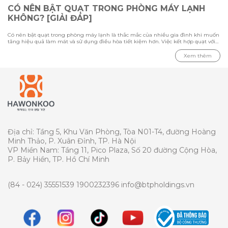
CÓ NÊN BẬT QUẠT TRONG PHÒNG MÁY LẠNH
KHÔNG? [GIẢI ĐÁP]
Có nên bật quạt trong phòng máy lạnh là thắc mắc của nhiều gia đình khi muốn
tăng hiệu quả làm mát và sử dụng điều hòa tiết kiệm hơn. Việc kết hợp quạt với
máy lạnh có thể giúp luồng khí lạnh phân bổ đều hơn, nhưng cần sử dụng đúng
cách để tránh gây cảm giác khó chịu. Trong bài viết này cùng Hawonkoo tìm hiểu
Xem thêm
ưu nhược điểm khi bật quạt cùng điều hòa, loại quạt phù hợp cho phòng máy
lạnh và những lưu ý quan trọng khi sử dụng để tối ưu khả năng làm mát.
Địa chỉ: Tầng 5, Khu Văn Phòng, Tòa N01-T4, đường Hoàng
Minh Thảo, P. Xuân Đỉnh, TP. Hà Nội
VP Miền Nam: Tầng 11, Pico Plaza, Số 20 đường Cộng Hòa,
P. Bảy Hiền, TP. Hồ Chí Minh
(84 - 024) 35551539
1900232396
info@btpholdings.vn