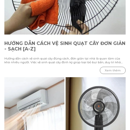
HƯỚNG DẪN CÁCH VỆ SINH QUẠT CÂY ĐƠN GIẢN
- SẠCH [A-Z]
Hướng dẫn cách vệ sinh quạt cây đúng cách, đơn giản tại nhà là quan tâm của
khá nhiều người. Việc vệ sinh quạt cây định kỳ giúp loại bỏ bụi bẩn, duy trì khả
năng làm mát và kéo dài tuổi thọ thiết bị. Trong bài viết này Hawonkoo sẽ hướng
dẫn chi tiết các bước vệ sinh từ cách tháo lắp, làm sạch từng bộ phận đến những
Xem thêm
lưu ý cần biết để đảm bảo quạt hoạt động ổn định và an toàn.