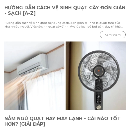
HƯỚNG DẪN CÁCH VỆ SINH QUẠT CÂY ĐƠN GIẢN
- SẠCH [A-Z]
Hướng dẫn cách vệ sinh quạt cây đúng cách, đơn giản tại nhà là quan tâm của
khá nhiều người. Việc vệ sinh quạt cây định kỳ giúp loại bỏ bụi bẩn, duy trì khả
năng làm mát và kéo dài tuổi thọ thiết bị. Trong bài viết này Hawonkoo sẽ hướng
dẫn chi tiết các bước vệ sinh từ cách tháo lắp, làm sạch từng bộ phận đến những
Xem thêm
lưu ý cần biết để đảm bảo quạt hoạt động ổn định và an toàn.
NẰM NGỦ QUẠT HAY MÁY LẠNH - CÁI NÀO TỐT
HƠN? [GIẢI ĐÁP]