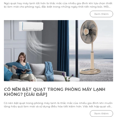
Ngủ quạt hay máy lạnh tốt hơn là thắc mắc của nhiều gia đình khi lựa chọn thiết
bị làm mát cho phòng ngủ, đặc biệt trong những ngày thời tiết nóng bức. Mỗi
phương pháp đều có ưu điểm và hạn chế riêng, phụ thuộc vào nhiệt độ môi
trường, diện tích phòng và nhu cầu sử dụng của từng người. Trong bài viết này
Xem thêm
cùng Hawonkoo tìm hiểu sự khác biệt giữa việc ngủ bằng quạt và máy lạnh,
đánh giá ưu nhược điểm của từng thiết bị, đồng thời tham khảo cách sử dụng
phù hợp để tạo không gian nghỉ ngơi thoải mái và tiết kiệm điện.
CÓ NÊN BẬT QUẠT TRONG PHÒNG MÁY LẠNH
KHÔNG? [GIẢI ĐÁP]
Có nên bật quạt trong phòng máy lạnh là thắc mắc của nhiều gia đình khi muốn
tăng hiệu quả làm mát và sử dụng điều hòa tiết kiệm hơn. Việc kết hợp quạt với
máy lạnh có thể giúp luồng khí lạnh phân bổ đều hơn, nhưng cần sử dụng đúng
cách để tránh gây cảm giác khó chịu. Trong bài viết này cùng Hawonkoo tìm hiểu
Xem thêm
ưu nhược điểm khi bật quạt cùng điều hòa, loại quạt phù hợp cho phòng máy