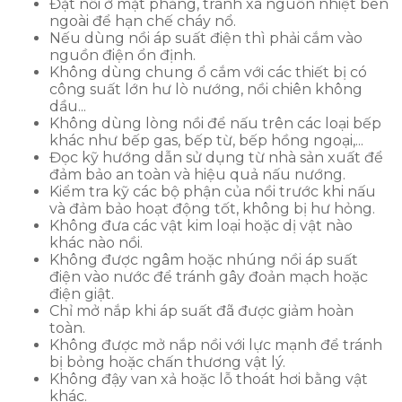
Đặt nồi ở mặt phẳng, tránh xa nguồn nhiệt bên
ngoài để hạn chế cháy nổ.
Nếu dùng nồi áp suất điện thì phải cắm vào
nguồn điện ổn định.
Không dùng chung ổ cắm với các thiết bị có
công suất lớn hư lò nướng, nồi chiên không
dầu...
Không dùng lòng nồi để nấu trên các loại bếp
khác như bếp gas, bếp từ, bếp hồng ngoại,...
Đọc kỹ hướng dẫn sử dụng từ nhà sản xuất để
đảm bảo an toàn và hiệu quả nấu nướng.
Kiểm tra kỹ các bộ phận của nồi trước khi nấu
và đảm bảo hoạt động tốt, không bị hư hỏng.
Không đưa các vật kim loại hoặc dị vật nào
khác nào nồi.
Không được ngâm hoặc nhúng nồi áp suất
điện vào nước để tránh gây đoản mạch hoặc
điện giật.
Chỉ mở nắp khi áp suất đã được giảm hoàn
toàn.
Không được mở nắp nồi với lực mạnh để tránh
bị bỏng hoặc chấn thương vật lý.
Không đậy van xả hoặc lỗ thoát hơi bằng vật
khác.