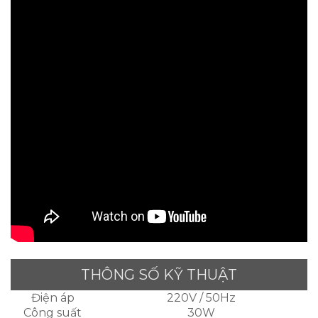
THÔNG SỐ KỸ THUẬT
Điện áp
220V / 50Hz
Công suất
30W