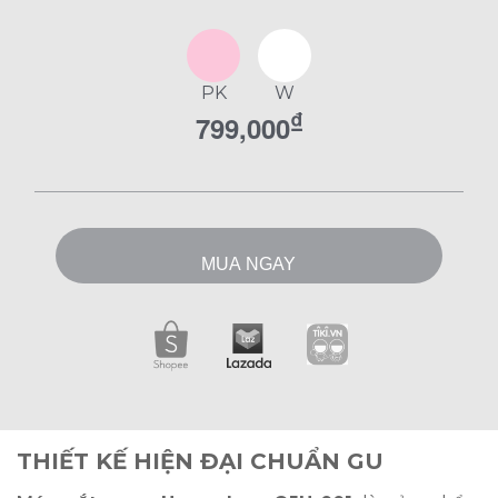
điểm nổi bật. Hawonkoo OJH-001 là lựa chọn
phù hợp để gia đình vắt nước cam nhanh gọn
và thuận tiện hơn.
PK
W
₫
799,000
MUA NGAY
THIẾT KẾ HIỆN ĐẠI CHUẨN GU