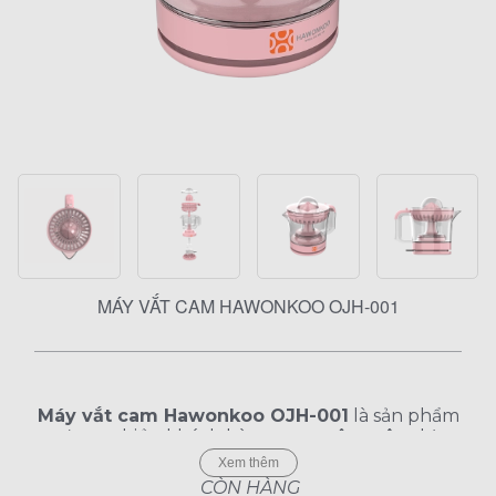
MÁY VẮT CAM HAWONKOO OJH-001
Máy vắt cam Hawonkoo OJH-001
là sản phẩm
được nhiều khách hàng quan tâm trên thị
trường hiện nay. Với thiết kế màu hồng pastel
Xem thêm
mang phong cách
Hawonkoo
cùng các đặc
CÒN HÀNG