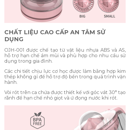
CHẤT LIỆU CAO CẤP AN TÂM SỬ
DỤNG
OJH-001 được chế tạo từ vật liệu nhựa ABS và AS,
hỗ trợ hạn chế ám mùi và phù hợp cho nhu cầu sử
dụng trong gia đình.
Các chi tiết chịu lực cơ học được làm bằng hợp kim
thép không gỉ để hỗ trợ độ bền trong quá trình vận
hành.
Vòi rót trên ca chứa được thiết kế với góc vát 30° tạo
rãnh để hạn chế nhỏ giọt và ứ đọng nước khi rót.