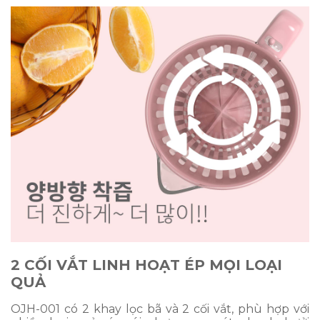
2 CỐI VẮT LINH HOẠT ÉP MỌI LOẠI
QUẢ
OJH-001 có 2 khay lọc bã và 2 cối vắt, phù hợp với