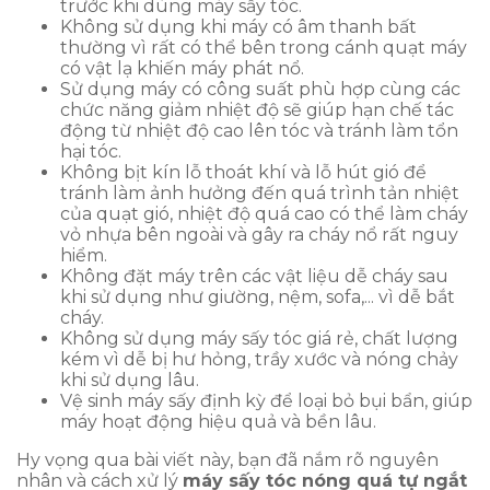
trước khi dùng máy sấy tóc.
Không sử dụng khi máy có âm thanh bất
thường vì rất có thể bên trong cánh quạt máy
có vật lạ khiến máy phát nổ.
Sử dụng máy có công suất phù hợp cùng các
chức năng giảm nhiệt độ sẽ giúp hạn chế tác
động từ nhiệt độ cao lên tóc và tránh làm tổn
hại tóc.
Không bịt kín lỗ thoát khí và lỗ hút gió để
tránh làm ảnh hưởng đến quá trình tản nhiệt
của quạt gió, nhiệt độ quá cao có thể làm cháy
vỏ nhựa bên ngoài và gây ra cháy nổ rất nguy
hiểm.
Không đặt máy trên các vật liệu dễ cháy sau
khi sử dụng như giường, nệm, sofa,... vì dễ bắt
cháy.
Không sử dụng máy sấy tóc giá rẻ, chất lượng
kém vì dễ bị hư hỏng, trầy xước và nóng chảy
khi sử dụng lâu.
Vệ sinh máy sấy định kỳ để loại bỏ bụi bẩn, giúp
máy hoạt động hiệu quả và bền lâu.
Hy vọng qua bài viết này, bạn đã nắm rõ nguyên
nhân và cách xử lý
máy sấy tóc nóng quá tự ngắt