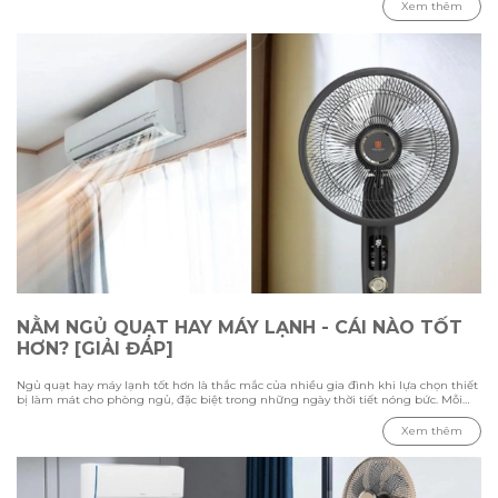
dẫn chi tiết các bước vệ sinh từ cách tháo lắp, làm sạch từng bộ phận đến những
Xem thêm
lưu ý cần biết để đảm bảo quạt hoạt động ổn định và an toàn.
NẰM NGỦ QUẠT HAY MÁY LẠNH - CÁI NÀO TỐT
HƠN? [GIẢI ĐÁP]
Ngủ quạt hay máy lạnh tốt hơn là thắc mắc của nhiều gia đình khi lựa chọn thiết
bị làm mát cho phòng ngủ, đặc biệt trong những ngày thời tiết nóng bức. Mỗi
phương pháp đều có ưu điểm và hạn chế riêng, phụ thuộc vào nhiệt độ môi
trường, diện tích phòng và nhu cầu sử dụng của từng người. Trong bài viết này
Xem thêm
cùng Hawonkoo tìm hiểu sự khác biệt giữa việc ngủ bằng quạt và máy lạnh,
đánh giá ưu nhược điểm của từng thiết bị, đồng thời tham khảo cách sử dụng
phù hợp để tạo không gian nghỉ ngơi thoải mái và tiết kiệm điện.