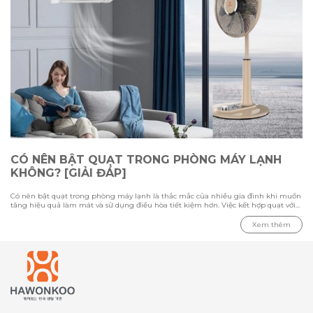
CÓ NÊN BẬT QUẠT TRONG PHÒNG MÁY LẠNH
KHÔNG? [GIẢI ĐÁP]
Có nên bật quạt trong phòng máy lạnh là thắc mắc của nhiều gia đình khi muốn
tăng hiệu quả làm mát và sử dụng điều hòa tiết kiệm hơn. Việc kết hợp quạt với
máy lạnh có thể giúp luồng khí lạnh phân bổ đều hơn, nhưng cần sử dụng đúng
cách để tránh gây cảm giác khó chịu. Trong bài viết này cùng Hawonkoo tìm hiểu
Xem thêm
ưu nhược điểm khi bật quạt cùng điều hòa, loại quạt phù hợp cho phòng máy
lạnh và những lưu ý quan trọng khi sử dụng để tối ưu khả năng làm mát.