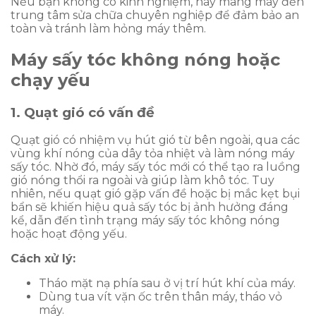
Nếu bạn không có kinh nghiệm, hãy mang máy đến
trung tâm sửa chữa chuyên nghiệp để đảm bảo an
toàn và tránh làm hỏng máy thêm.
Máy sấy tóc không nóng hoặc
chạy yếu
1. Quạt gió có vấn đề
Quạt gió có nhiệm vụ hút gió từ bên ngoài, qua các
vùng khí nóng của dây tỏa nhiệt và làm nóng máy
sấy tóc. Nhờ đó, máy sấy tóc mới có thể tạo ra luồng
gió nóng thổi ra ngoài và giúp làm khô tóc. Tuy
nhiên, nếu quạt gió gặp vấn đề hoặc bị mắc kẹt bụi
bẩn sẽ khiến hiệu quả sấy tóc bị ảnh hưởng đáng
kể, dẫn đến tình trạng máy sấy tóc không nóng
hoặc hoạt động yếu.
Cách xử lý:
Tháo mặt nạ phía sau ở vị trí hút khí của máy.
Dùng tua vít vặn ốc trên thân máy, tháo vỏ
máy.