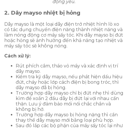
động yếu.
2. Dây mayso nhiệt bị hỏng
Dây mayso là một loại dây điện trở nhiệt hình lò xo
có tác dụng chuyển điện năng thành nhiệt năng và
làm nóng động cơ máy sấy tóc. Khi dây mayso bị đứt
hoặc hỏng sẽ ảnh hưởng đến khả năng tạo nhiệt và
máy sấy tóc sẽ không nóng.
Cách xử lý:
Rút phích cắm, tháo vỏ máy và xác định vị trí
dây mayso.
Kiểm tra kỹ dây mayso, nếu phát hiện dấu hiệu
đứt, cháy hoặc lớp cách điện bị bong tróc, thì
dây mayso đã bị hỏng.
Trường hợp dây mayso chỉ bị đứt nhẹ thì dùng
kìm để xoắn 2 đầu dây bị đứt lại với nhau cẩn
thận. Lưu ý đảm bảo mối nối chắc chắn và
không bị hở.
Trường hợp dây mayso bị hỏng nặng thì cần
thay thế dây mayso mới bằng loại phù hợp.
Sau đó lắp các bộ phận của máy sấy tóc lại như