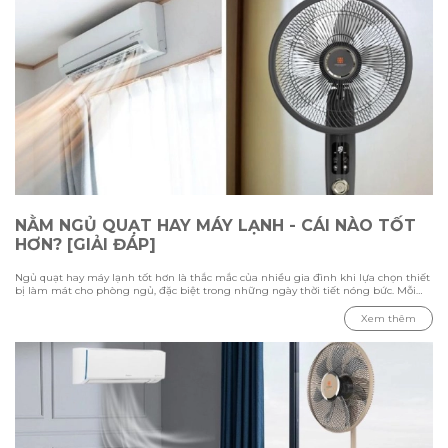
NẰM NGỦ QUẠT HAY MÁY LẠNH - CÁI NÀO TỐT
HƠN? [GIẢI ĐÁP]
Ngủ quạt hay máy lạnh tốt hơn là thắc mắc của nhiều gia đình khi lựa chọn thiết
bị làm mát cho phòng ngủ, đặc biệt trong những ngày thời tiết nóng bức. Mỗi
phương pháp đều có ưu điểm và hạn chế riêng, phụ thuộc vào nhiệt độ môi
trường, diện tích phòng và nhu cầu sử dụng của từng người. Trong bài viết này
Xem thêm
cùng Hawonkoo tìm hiểu sự khác biệt giữa việc ngủ bằng quạt và máy lạnh,
đánh giá ưu nhược điểm của từng thiết bị, đồng thời tham khảo cách sử dụng
phù hợp để tạo không gian nghỉ ngơi thoải mái và tiết kiệm điện.