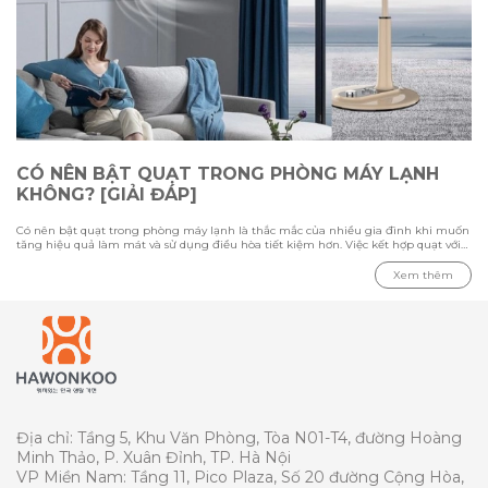
CÓ NÊN BẬT QUẠT TRONG PHÒNG MÁY LẠNH
KHÔNG? [GIẢI ĐÁP]
Có nên bật quạt trong phòng máy lạnh là thắc mắc của nhiều gia đình khi muốn
tăng hiệu quả làm mát và sử dụng điều hòa tiết kiệm hơn. Việc kết hợp quạt với
máy lạnh có thể giúp luồng khí lạnh phân bổ đều hơn, nhưng cần sử dụng đúng
cách để tránh gây cảm giác khó chịu. Trong bài viết này cùng Hawonkoo tìm hiểu
Xem thêm
ưu nhược điểm khi bật quạt cùng điều hòa, loại quạt phù hợp cho phòng máy
lạnh và những lưu ý quan trọng khi sử dụng để tối ưu khả năng làm mát.
Địa chỉ: Tầng 5, Khu Văn Phòng, Tòa N01-T4, đường Hoàng
Minh Thảo, P. Xuân Đỉnh, TP. Hà Nội
VP Miền Nam: Tầng 11, Pico Plaza, Số 20 đường Cộng Hòa,