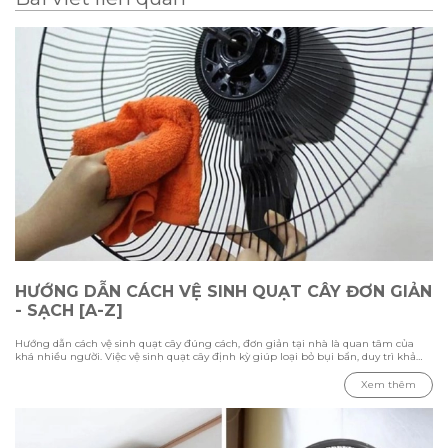
HƯỚNG DẪN CÁCH VỆ SINH QUẠT CÂY ĐƠN GIẢN
- SẠCH [A-Z]
Hướng dẫn cách vệ sinh quạt cây đúng cách, đơn giản tại nhà là quan tâm của
khá nhiều người. Việc vệ sinh quạt cây định kỳ giúp loại bỏ bụi bẩn, duy trì khả
năng làm mát và kéo dài tuổi thọ thiết bị. Trong bài viết này Hawonkoo sẽ hướng
dẫn chi tiết các bước vệ sinh từ cách tháo lắp, làm sạch từng bộ phận đến những
Xem thêm
lưu ý cần biết để đảm bảo quạt hoạt động ổn định và an toàn.