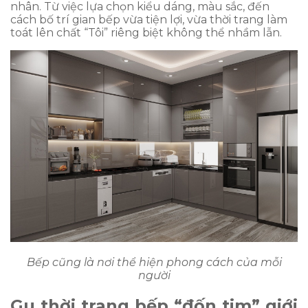
nhân. Từ việc lựa chọn kiểu dáng, màu sắc, đến
cách bố trí gian bếp vừa tiện lợi, vừa thời trang làm
toát lên chất “Tôi” riêng biệt không thể nhầm lẫn.
Bếp cũng là nơi thể hiện phong cách của mỗi
người
Gu thời trang bếp “đốn tim” giới