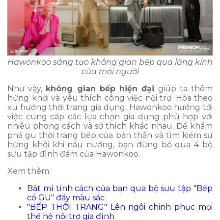
Hawonkoo sáng tạo không gian bếp qua lăng kính
của mỗi người
Như vậy,
không gian bếp hiện đại
giúp ta thêm
hứng khởi và yêu thích công việc nội trợ. Hòa theo
xu hướng thời trang gia dụng, Hawonkoo hướng tới
việc cung cấp các lựa chọn gia dụng phù hợp với
nhiều phong cách và sở thích khác nhau. Để khám
phá gu thời trang bếp của bản thân và tìm kiếm sự
hứng khởi khi nấu nướng, bạn đừng bỏ qua 4 bộ
sưu tập đình đám của Hawonkoo.
Xem thêm:
Bật mí tính cách của bạn qua bộ sưu tập "Bếp
có GU" đầy màu sắc
"BẾP THỜI TRANG" Lên ngôi chinh phục mọi
thế hệ nội trợ gia đình