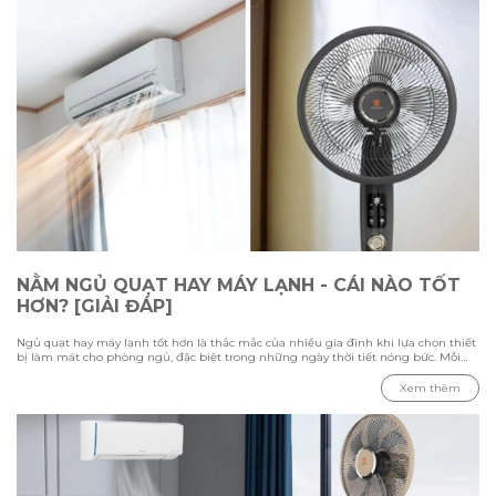
NẰM NGỦ QUẠT HAY MÁY LẠNH - CÁI NÀO TỐT
HƠN? [GIẢI ĐÁP]
Ngủ quạt hay máy lạnh tốt hơn là thắc mắc của nhiều gia đình khi lựa chọn thiết
bị làm mát cho phòng ngủ, đặc biệt trong những ngày thời tiết nóng bức. Mỗi
phương pháp đều có ưu điểm và hạn chế riêng, phụ thuộc vào nhiệt độ môi
trường, diện tích phòng và nhu cầu sử dụng của từng người. Trong bài viết này
Xem thêm
cùng Hawonkoo tìm hiểu sự khác biệt giữa việc ngủ bằng quạt và máy lạnh,
đánh giá ưu nhược điểm của từng thiết bị, đồng thời tham khảo cách sử dụng
phù hợp để tạo không gian nghỉ ngơi thoải mái và tiết kiệm điện.