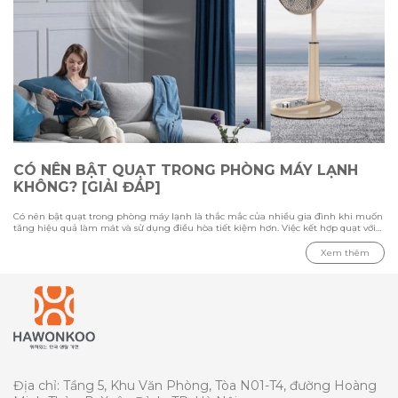
CÓ NÊN BẬT QUẠT TRONG PHÒNG MÁY LẠNH
KHÔNG? [GIẢI ĐÁP]
Có nên bật quạt trong phòng máy lạnh là thắc mắc của nhiều gia đình khi muốn
tăng hiệu quả làm mát và sử dụng điều hòa tiết kiệm hơn. Việc kết hợp quạt với
máy lạnh có thể giúp luồng khí lạnh phân bổ đều hơn, nhưng cần sử dụng đúng
cách để tránh gây cảm giác khó chịu. Trong bài viết này cùng Hawonkoo tìm hiểu
Xem thêm
ưu nhược điểm khi bật quạt cùng điều hòa, loại quạt phù hợp cho phòng máy
lạnh và những lưu ý quan trọng khi sử dụng để tối ưu khả năng làm mát.
Địa chỉ: Tầng 5, Khu Văn Phòng, Tòa N01-T4, đường Hoàng