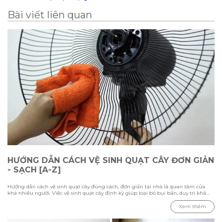
Bài viết liên quan
HƯỚNG DẪN CÁCH VỆ SINH QUẠT CÂY ĐƠN GIẢN
- SẠCH [A-Z]
Hướng dẫn cách vệ sinh quạt cây đúng cách, đơn giản tại nhà là quan tâm của
khá nhiều người. Việc vệ sinh quạt cây định kỳ giúp loại bỏ bụi bẩn, duy trì khả
năng làm mát và kéo dài tuổi thọ thiết bị. Trong bài viết này Hawonkoo sẽ hướng
dẫn chi tiết các bước vệ sinh từ cách tháo lắp, làm sạch từng bộ phận đến những
Xem thêm
lưu ý cần biết để đảm bảo quạt hoạt động ổn định và an toàn.