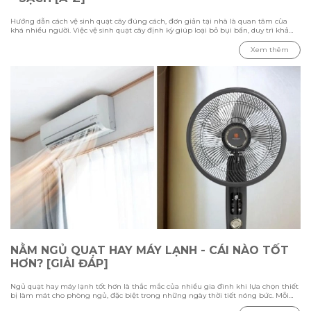
Hướng dẫn cách vệ sinh quạt cây đúng cách, đơn giản tại nhà là quan tâm của
khá nhiều người. Việc vệ sinh quạt cây định kỳ giúp loại bỏ bụi bẩn, duy trì khả
năng làm mát và kéo dài tuổi thọ thiết bị. Trong bài viết này Hawonkoo sẽ hướng
dẫn chi tiết các bước vệ sinh từ cách tháo lắp, làm sạch từng bộ phận đến những
Xem thêm
lưu ý cần biết để đảm bảo quạt hoạt động ổn định và an toàn.
NẰM NGỦ QUẠT HAY MÁY LẠNH - CÁI NÀO TỐT
HƠN? [GIẢI ĐÁP]
Ngủ quạt hay máy lạnh tốt hơn là thắc mắc của nhiều gia đình khi lựa chọn thiết
bị làm mát cho phòng ngủ, đặc biệt trong những ngày thời tiết nóng bức. Mỗi
phương pháp đều có ưu điểm và hạn chế riêng, phụ thuộc vào nhiệt độ môi