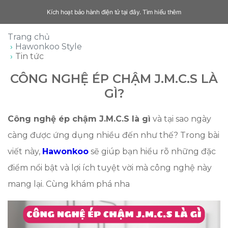
Kích hoạt bảo hành điện tử tại đây.
Tìm hiểu thêm
Trang chủ
Hawonkoo Style
Tin tức
CÔNG NGHỆ ÉP CHẬM J.M.C.S LÀ
GÌ?
Công nghệ ép chậm J.M.C.S là gì
và tại sao ngày
càng được ứng dụng nhiều đến như thế? Trong bài
viết này,
Hawonkoo
sẽ giúp bạn hiểu rõ những đặc
điểm nổi bật và lợi ích tuyệt vời mà công nghệ này
mang lại. Cùng khám phá nha