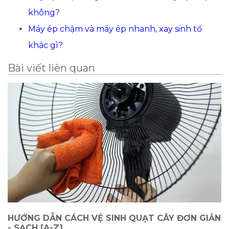
không?
Máy ép chậm và máy ép nhanh, xay sinh tố
khác gì?
Bài viết liên quan
HƯỚNG DẪN CÁCH VỆ SINH QUẠT CÂY ĐƠN GIẢN
- SẠCH [A-Z]