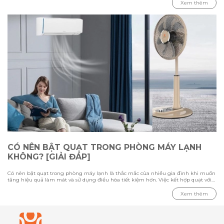
trường, diện tích phòng và nhu cầu sử dụng của từng người. Trong bài viết này
Xem thêm
cùng Hawonkoo tìm hiểu sự khác biệt giữa việc ngủ bằng quạt và máy lạnh,
đánh giá ưu nhược điểm của từng thiết bị, đồng thời tham khảo cách sử dụng
phù hợp để tạo không gian nghỉ ngơi thoải mái và tiết kiệm điện.
CÓ NÊN BẬT QUẠT TRONG PHÒNG MÁY LẠNH
KHÔNG? [GIẢI ĐÁP]
Có nên bật quạt trong phòng máy lạnh là thắc mắc của nhiều gia đình khi muốn
tăng hiệu quả làm mát và sử dụng điều hòa tiết kiệm hơn. Việc kết hợp quạt với
máy lạnh có thể giúp luồng khí lạnh phân bổ đều hơn, nhưng cần sử dụng đúng
cách để tránh gây cảm giác khó chịu. Trong bài viết này cùng Hawonkoo tìm hiểu
Xem thêm
ưu nhược điểm khi bật quạt cùng điều hòa, loại quạt phù hợp cho phòng máy
lạnh và những lưu ý quan trọng khi sử dụng để tối ưu khả năng làm mát.