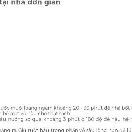
ại nhà đơn giản
 nước muối loãng ngâm khoảng 20 - 30 phút để nhả bớt 
n bề mặt vỏ hàu cho thật sạch.
 dầu nướng sơ qua khoảng 3 phút ở 180 độ để hàu hé
ng ra. Giữ ruột hàu trong phần vỏ sâu lòng hơn để lú