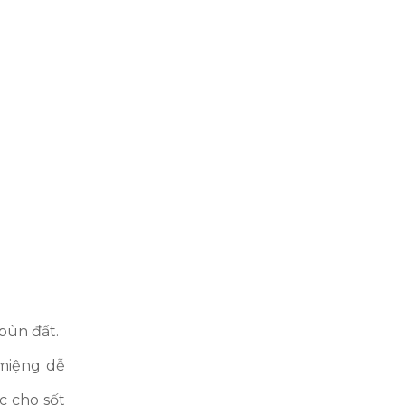
bùn đất.
 miệng dễ
c cho sốt