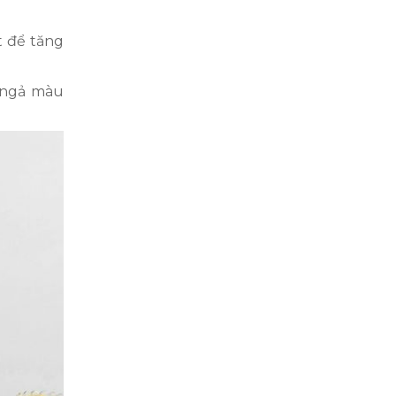
t để tăng
à ngả màu