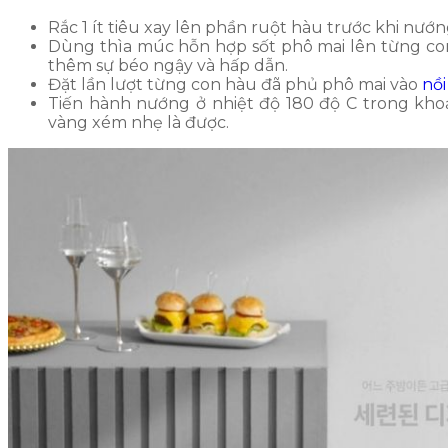
Rắc 1 ít tiêu xay lên phần ruột hàu trước khi nướn
Dùng thìa múc hỗn hợp sốt phô mai lên từng con
thêm sự béo ngậy và hấp dẫn.
Đặt lần lượt từng con hàu đã phủ phô mai vào
nồ
Tiến hành nướng ở nhiệt độ 180 độ C trong kho
vàng xém nhẹ là được.