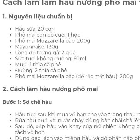
Cách làm làm hàu nướng phô mai t
1. Nguyên liệu chuẩn bị
Hàu sữa: 20 con
Phô mai con bò cười: 1 hộp
Phô mai Mozzarella bào: 200g
Mayonnaise: 130g
Lòng đỏ trứng gà: 2 quả
Sữa tươi không đường: 60ml
Muối: 1 thìa cà phê
Đường: 2 thìa cà phê
Phô mai Mozzarella bào (để rắc mặt hàu): 200g
2. Cách làm hàu nướng phô mai
Bước 1: Sơ chế hàu
Hàu tươi sau khi mua về bạn cho vào trong thau
Rửa hàu dưới vòi nước chảy, dùng bàn chải chà lê
Sau đó, xếp hàu vào khay của nồi chiên không
tách vỏ hơn.
Dùng dao lách vào miệng hàu và gỡ phần nắp phẳ