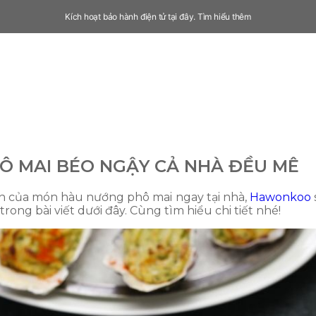
Kích hoạt bảo hành điện tử tại đây.
Tìm hiểu thêm
Ô MAI BÉO NGẬY CẢ NHÀ ĐỀU MÊ
n của món hàu nướng phô mai ngay tại nhà,
Hawonkoo
rong bài viết dưới đây. Cùng tìm hiểu chi tiết nhé!