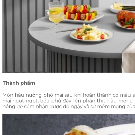
Thành phẩm
Món hàu nướng phô mai sau khi hoàn thành có màu s
mai ngọt ngọt, béo phủ đầy lên phần thịt hàu mọng 
nóng để cảm nhận được độ ngậy và sự mềm mọng của t