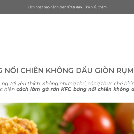
Kích hoạt bảo hành điện tử tại đây.
Tìm hiểu thêm
G NỒI CHIÊN KHÔNG DẦU GIÒN RỤM
người yêu thích. Không những thế, công thức chế biế
c hiện
cách làm gà rán KFC bằng nồi chiên không 