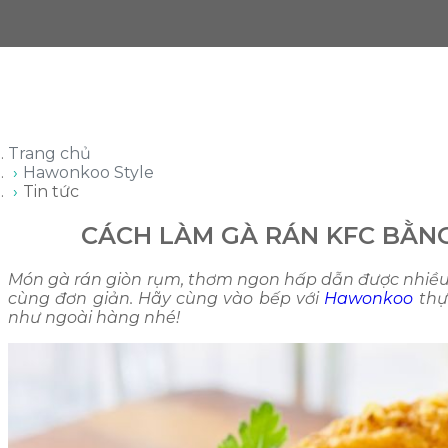
Trang chủ
Hawonkoo Style
Tin tức
CÁCH LÀM GÀ RÁN KFC BẰN
Món gà rán giòn rụm, thơm ngon hấp dẫn được nhiều 
cùng đơn giản. Hãy cùng vào bếp với
Hawonkoo
thự
như ngoài hàng nhé!