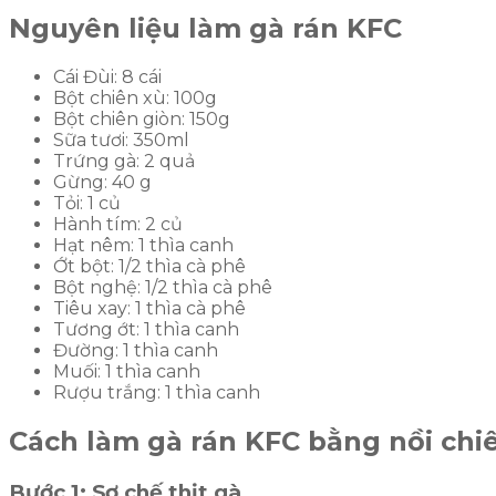
Nguyên liệu làm gà rán KFC
Cái Đùi: 8 cái
Bột chiên xù: 100g
Bột chiên giòn: 150g
Sữa tươi: 350ml
Trứng gà: 2 quả
Gừng: 40 g
Tỏi: 1 củ
Hành tím: 2 củ
Hạt nêm: 1 thìa canh
Ớt bột: 1/2 thìa cà phê
Bột nghệ: 1/2 thìa cà phê
Tiêu xay: 1 thìa cà phê
Tương ớt: 1 thìa canh
Đường: 1 thìa canh
Muối: 1 thìa canh
Rượu trắng: 1 thìa canh
Cách làm gà rán KFC bằng nồi ch
Bước 1: Sơ chế thịt gà