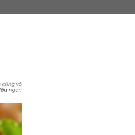
n cũng vô
dầu
ngon