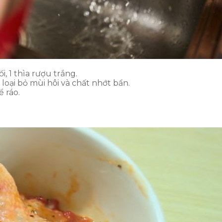
, 1 thìa rượu trắng.
loại bỏ mùi hôi và chất nhớt bẩn.
ể ráo.