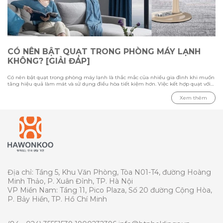
CÓ NÊN BẬT QUẠT TRONG PHÒNG MÁY LẠNH
KHÔNG? [GIẢI ĐÁP]
Có nên bật quạt trong phòng máy lạnh là thắc mắc của nhiều gia đình khi muốn
tăng hiệu quả làm mát và sử dụng điều hòa tiết kiệm hơn. Việc kết hợp quạt với
máy lạnh có thể giúp luồng khí lạnh phân bổ đều hơn, nhưng cần sử dụng đúng
cách để tránh gây cảm giác khó chịu. Trong bài viết này cùng Hawonkoo tìm hiểu
Xem thêm
ưu nhược điểm khi bật quạt cùng điều hòa, loại quạt phù hợp cho phòng máy
lạnh và những lưu ý quan trọng khi sử dụng để tối ưu khả năng làm mát.
Địa chỉ: Tầng 5, Khu Văn Phòng, Tòa N01-T4, đường Hoàng
Minh Thảo, P. Xuân Đỉnh, TP. Hà Nội
VP Miền Nam: Tầng 11, Pico Plaza, Số 20 đường Cộng Hòa,
P. Bảy Hiền, TP. Hồ Chí Minh