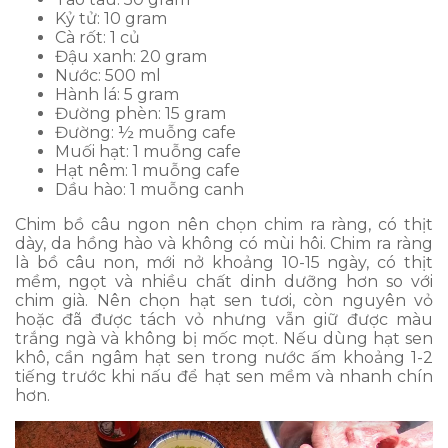
Kỷ tử: 10 gram
Cà rốt: 1 củ
Đậu xanh: 20 gram
Nước: 500 ml
Hành lá: 5 gram
Đường phèn: 15 gram
Đường: ½ muỗng cafe
Muối hạt: 1 muỗng cafe
Hạt nêm: 1 muỗng cafe
Dầu hào: 1 muỗng canh
Chim bồ câu ngon nên chọn chim ra ràng, có thịt
dày, da hồng hào và không có mùi hôi. Chim ra ràng
là bồ câu non, mới nở khoảng 10-15 ngày, có thịt
mềm, ngọt và nhiều chất dinh dưỡng hơn so với
chim già. Nên chọn hạt sen tươi, còn nguyên vỏ
hoặc đã được tách vỏ nhưng vẫn giữ được màu
trắng ngà và không bị mốc mọt. Nếu dùng hạt sen
khô, cần ngâm hạt sen trong nước ấm khoảng 1-2
tiếng trước khi nấu để hạt sen mềm và nhanh chín
hơn.