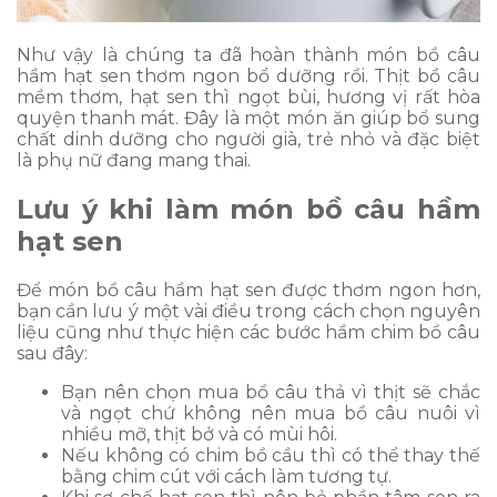
Như vậy là chúng ta đã hoàn thành món bồ câu
hầm hạt sen thơm ngon bổ dưỡng rồi. Thịt bồ câu
mềm thơm, hạt sen thì ngọt bùi, hương vị rất hòa
quyện thanh mát. Đây là một món ăn giúp bổ sung
chất dinh dưỡng cho người già, trẻ nhỏ và đặc biệt
là phụ nữ đang mang thai.
Lưu ý khi làm món bồ câu hầm
hạt sen
Để món bồ câu hầm hạt sen được thơm ngon hơn,
bạn cần lưu ý một vài điều trong cách chọn nguyên
liệu cũng như thực hiện các bước hầm chim bồ câu
sau đây:
Bạn nên chọn mua bồ câu thả vì thịt sẽ chắc
và ngọt chứ không nên mua bồ câu nuôi vì
nhiều mỡ, thịt bở và có mùi hôi.
Nếu không có chim bồ cầu thì có thể thay thế
bằng chim cút với cách làm tương tự.