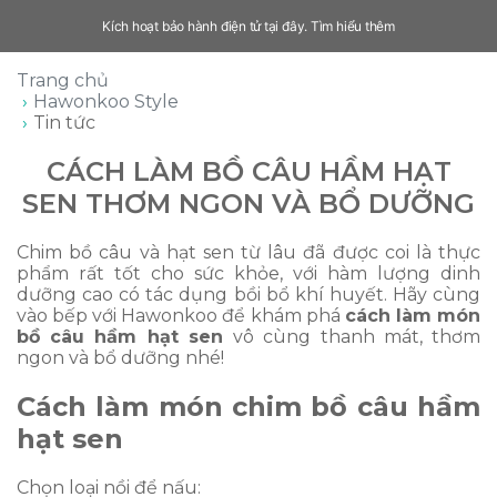
Kích hoạt bảo hành điện tử tại đây.
Tìm hiểu thêm
Trang chủ
Hawonkoo Style
Tin tức
CÁCH LÀM BỒ CÂU HẦM HẠT
SEN THƠM NGON VÀ BỔ DƯỠNG
Chim bồ câu và hạt sen từ lâu đã được coi là thực
phẩm rất tốt cho sức khỏe, với hàm lượng dinh
dưỡng cao có tác dụng bồi bổ khí huyết. Hãy cùng
vào bếp với Hawonkoo để khám phá
cách làm món
bồ câu hầm hạt sen
vô cùng thanh mát, thơm
ngon và bổ dưỡng nhé!
Cách làm món chim bồ câu hầm
hạt sen
Chọn loại nồi để nấu: