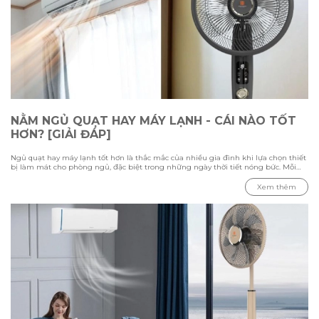
NẰM NGỦ QUẠT HAY MÁY LẠNH - CÁI NÀO TỐT
HƠN? [GIẢI ĐÁP]
Ngủ quạt hay máy lạnh tốt hơn là thắc mắc của nhiều gia đình khi lựa chọn thiết
bị làm mát cho phòng ngủ, đặc biệt trong những ngày thời tiết nóng bức. Mỗi
phương pháp đều có ưu điểm và hạn chế riêng, phụ thuộc vào nhiệt độ môi
trường, diện tích phòng và nhu cầu sử dụng của từng người. Trong bài viết này
Xem thêm
cùng Hawonkoo tìm hiểu sự khác biệt giữa việc ngủ bằng quạt và máy lạnh,
đánh giá ưu nhược điểm của từng thiết bị, đồng thời tham khảo cách sử dụng
phù hợp để tạo không gian nghỉ ngơi thoải mái và tiết kiệm điện.