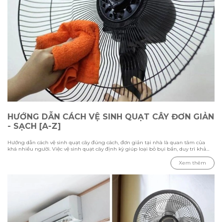
HƯỚNG DẪN CÁCH VỆ SINH QUẠT CÂY ĐƠN GIẢN
- SẠCH [A-Z]
Hướng dẫn cách vệ sinh quạt cây đúng cách, đơn giản tại nhà là quan tâm của
khá nhiều người. Việc vệ sinh quạt cây định kỳ giúp loại bỏ bụi bẩn, duy trì khả
năng làm mát và kéo dài tuổi thọ thiết bị. Trong bài viết này Hawonkoo sẽ hướng
dẫn chi tiết các bước vệ sinh từ cách tháo lắp, làm sạch từng bộ phận đến những
Xem thêm
lưu ý cần biết để đảm bảo quạt hoạt động ổn định và an toàn.