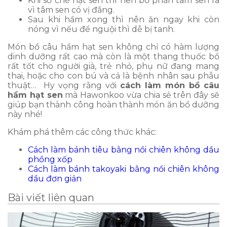
Khi sơ chế hạt sen thì nên bỏ phần tâm sen ra
vì tâm sen có vị đắng.
Sau khi hầm xong thì nên ăn ngay khi còn
nóng vì nếu để nguội thì dễ bị tanh.
Món bồ câu hầm hạt sen không chỉ có hàm lượng
dinh dưỡng rất cao mà còn là một thang thuốc bổ
rất tốt cho người già, trẻ nhỏ, phụ nữ đang mang
thai, hoặc cho con bú và cả là bệnh nhân sau phẫu
thuật… Hy vọng rằng với
cách làm món bồ câu
hầm hạt sen
mà Hawonkoo vừa chia sẻ trên đây sẽ
giúp bạn thành công hoàn thành món ăn bổ dưỡng
này nhé!
Khám phá thêm các công thức khác:
Cách làm bánh tiêu bằng nồi chiên không dầu
phồng xốp
Cách làm bánh takoyaki bằng nồi chiên không
dầu đơn giản
Bài viết liên quan