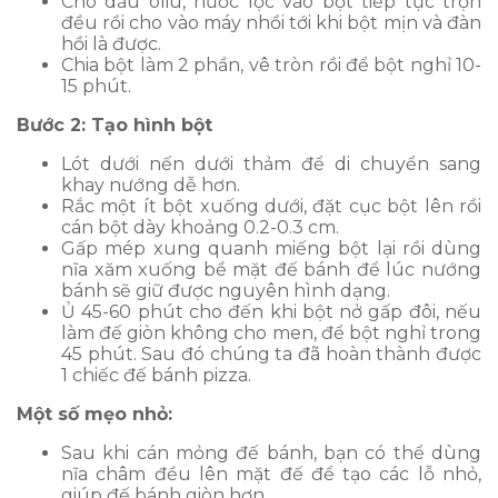
Cho dầu oliu, nước lọc vào bột tiếp tục trộn
đều rồi cho vào máy nhồi tới khi bột mịn và đàn
hồi là được.
Chia bột làm 2 phần, vê tròn rồi để bột nghỉ 10-
15 phút.
Bước 2: Tạo hình bột
Lót dưới nến dưới thảm để di chuyển sang
khay nướng dễ hơn.
Rắc một ít bột xuống dưới, đặt cục bột lên rồi
cán bột dày khoảng 0.2-0.3 cm.
Gấp mép xung quanh miếng bột lại rồi dùng
nĩa xăm xuống bề mặt đế bánh để lúc nướng
bánh sẽ giữ được nguyên hình dạng.
Ủ 45-60 phút cho đến khi bột nở gấp đôi, nếu
làm đế giòn không cho men, để bột nghỉ trong
45 phút. Sau đó chúng ta đã hoàn thành được
1 chiếc đế bánh pizza.
Một số mẹo nhỏ:
Sau khi cán mỏng đế bánh, bạn có thể dùng
nĩa châm đều lên mặt đế để tạo các lỗ nhỏ,
giúp đế bánh giòn hơn.