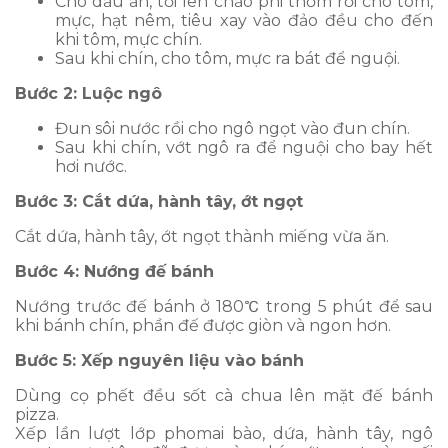
Cho dầu ăn, tỏi lên chảo phi thơm rồi cho tôm,
mực, hạt nêm, tiêu xay vào đảo đều cho đến
khi tôm, mực chín.
Sau khi chín, cho tôm, mực ra bát để nguội.
Bước 2: Luộc ngô
Đun sôi nước rồi cho ngô ngọt vào đun chín.
Sau khi chín, vớt ngô ra để nguội cho bay hết
hơi nước.
Bước 3: Cắt dứa, hành tây, ớt ngọt
Cắt dứa, hành tây, ớt ngọt thành miếng vừa ăn.
Bước 4: Nướng đế bánh
Nướng trước đế bánh ở 180℃ trong 5 phút để sau
khi bánh chín, phần đế được giòn và ngon hơn.
Bước 5: Xếp nguyên liệu vào bánh
Dùng cọ phết đều sốt cà chua lên mặt đế bánh
pizza.
Xếp lần lượt lớp phomai bào, dứa, hành tây, ngô