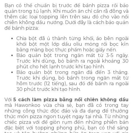
Bạn có thể chuẩn bị trước đế bánh pizza rồi bảo
quản trong tủ lạnh. Khi muốn ăn chỉ cần rã đông và
thêm các loại topping lên trên sau đó cho vào nồi
chiên không dầu nướng. Dưới đây là cách bảo quản
đế bánh pizza:
Chia bột đã ủ thành từng khối, áo bên ngoài
khối bột một lớp dầu oliu mỏng rồi bọc kín
bằng màng bọc thực phẩm hoặc giấy nến.
Bảo quản bột trong ngăn mát từ 3-5 ngày.
Trước khi dùng, bỏ bánh ra ngoài khoảng 30
phút cho hết lạnh trước khi tạo hình.
Bảo quản bột trong ngăn đá đến 3 tháng.
Trước khi dùng, bỏ bánh trong ngăn mát từ
hôm trước (12 tiếng), sau đó để bánh ra ngoài
30 phút trước khi tạo hình.
Với
5 cách làm pizza bằng nồi chiên không dầu
mà Hawonkoo vừa chia sẻ, bạn đã có trong tay
những công thức độc đáo và đa dạng để thưởng
thức món pizza ngon tuyệt ngay tại nhà. Từ những
chiếc pizza với đế giòn rụm đến những phiên bản
đặc biệt với topping phong phú, bạn có thể sáng