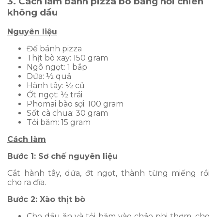
3. Cách làm bánh pizza bò bằng nồi chiên
không dầu
Nguyên liệu
Đế bánh pizza
Thịt bò xay: 150 gram
Ngô ngọt: 1 bắp
Dứa: ½ quả
Hành tây: ½ củ
Ớt ngọt: ½ trái
Phomai bào sợi: 100 gram
Sốt cà chua: 30 gram
Tỏi băm: 15 gram
Cách làm
Bước 1: Sơ chế nguyên liệu
Cắt hành tây, dứa, ớt ngọt, thành từng miếng rồi
cho ra đĩa.
Bước 2: Xào thịt bò
Cho dầu ăn và tỏi băm vào chảo phi thơm, cho