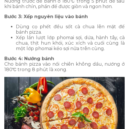
Nướng trước đế bánh ở 180℃ trong 5 phút để sau
khi bánh chín, phần đế được giòn và ngon hơn.
Bước 3: Xếp nguyên liệu vào bánh
Dùng cọ phết đều sốt cà chua lên mặt đế
bánh pizza.
Xếp lần lượt lớp phomai sợi, dứa, hành tây, cà
chua, thịt hun khói, xúc xích và cuối cùng là
một lớp phomai kéo sợi nữa trên cùng.
Bước 4: Nướng bánh
Cho bánh pizza vào nồi chiên không dầu, nướng ở
180℃ trong 8 phút là xong.