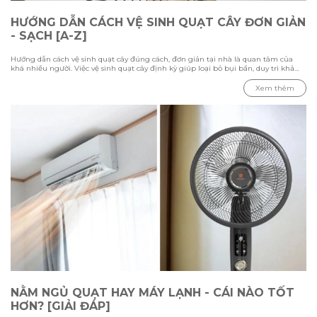
HƯỚNG DẪN CÁCH VỆ SINH QUẠT CÂY ĐƠN GIẢN
- SẠCH [A-Z]
Hướng dẫn cách vệ sinh quạt cây đúng cách, đơn giản tại nhà là quan tâm của
khá nhiều người. Việc vệ sinh quạt cây định kỳ giúp loại bỏ bụi bẩn, duy trì khả
năng làm mát và kéo dài tuổi thọ thiết bị. Trong bài viết này Hawonkoo sẽ hướng
dẫn chi tiết các bước vệ sinh từ cách tháo lắp, làm sạch từng bộ phận đến những
Xem thêm
lưu ý cần biết để đảm bảo quạt hoạt động ổn định và an toàn.
NẰM NGỦ QUẠT HAY MÁY LẠNH - CÁI NÀO TỐT
HƠN? [GIẢI ĐÁP]