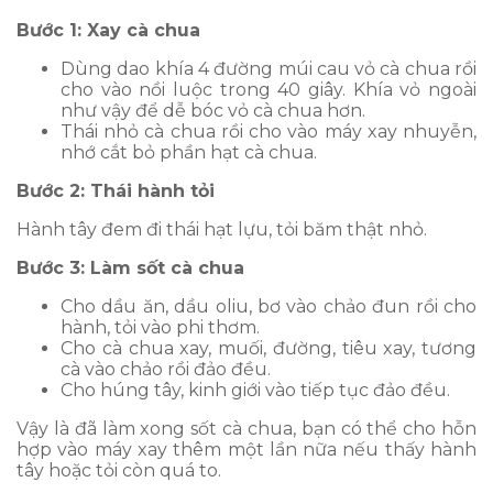
Bước 1: Xay cà chua
Dùng dao khía 4 đường múi cau vỏ cà chua rồi
cho vào nồi luộc trong 40 giây. Khía vỏ ngoài
như vậy để dễ bóc vỏ cà chua hơn.
Thái nhỏ cà chua rồi cho vào máy xay nhuyễn,
nhớ cắt bỏ phần hạt cà chua.
Bước 2: Thái hành tỏi
Hành tây đem đi thái hạt lựu, tỏi băm thật nhỏ.
Bước 3: Làm sốt cà chua
Cho dầu ăn, dầu oliu, bơ vào chảo đun rồi cho
hành, tỏi vào phi thơm.
Cho cà chua xay, muối, đường, tiêu xay, tương
cà vào chảo rồi đảo đều.
Cho húng tây, kinh giới vào tiếp tục đảo đều.
Vậy là đã làm xong sốt cà chua, bạn có thể cho hỗn
hợp vào máy xay thêm một lần nữa nếu thấy hành
tây hoặc tỏi còn quá to.