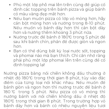
Phủ một lớp phô mai lên trên cùng để giúp cố
định các topping trên bánh pizza và giúp bánh
có màu vàng đẹp mắt hơn.
Nếu bạn muốn pizza có lớp vỏ mỏng hơn, hãy
cán bột mỏng hơn và nướng trong 8-10 phút.
Nếu muốn vỏ bánh dày hơn thì cán bột dày
hơn và nướng thêm khoảng 3 phút nữa.
Nướng trước đế bánh ở 180℃ trong 5 phút để
sau khi bánh chín, phần đế được giòn và ngon
hơn.
Bạn có thể dùng bất kỳ loại nước sốt, topping
và phomai nào mà bạn thích. Chỉ cần nhớ rằng
phải phủ một lớp phomai lên trên cùng để cố
định topping lại!
Nướng pizza bằng nồi chiên không dầu thường ở
nhiệt độ 180℃ trong thời gian 8 phút, tùy vào đặc
điểm của từng loại nồi khác nhau. Nếu muốn đế
bánh giòn và ngon hơn thì nướng trước đế bánh ở
180℃ trong 5 phút. Nếu pizza có vỏ mỏng thì
nướng bánh với nồi chiên không dầu ở nhiệt độ
180℃ trong thời gian 8 phút. Trong trường hợp vỏ
bánh dày hơn và bánh có nhiều nguyên liệu tươi