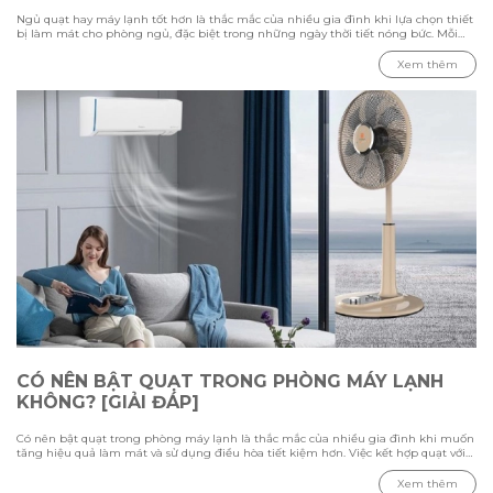
Ngủ quạt hay máy lạnh tốt hơn là thắc mắc của nhiều gia đình khi lựa chọn thiết
bị làm mát cho phòng ngủ, đặc biệt trong những ngày thời tiết nóng bức. Mỗi
phương pháp đều có ưu điểm và hạn chế riêng, phụ thuộc vào nhiệt độ môi
trường, diện tích phòng và nhu cầu sử dụng của từng người. Trong bài viết này
Xem thêm
cùng Hawonkoo tìm hiểu sự khác biệt giữa việc ngủ bằng quạt và máy lạnh,
đánh giá ưu nhược điểm của từng thiết bị, đồng thời tham khảo cách sử dụng
phù hợp để tạo không gian nghỉ ngơi thoải mái và tiết kiệm điện.
CÓ NÊN BẬT QUẠT TRONG PHÒNG MÁY LẠNH
KHÔNG? [GIẢI ĐÁP]
Có nên bật quạt trong phòng máy lạnh là thắc mắc của nhiều gia đình khi muốn
tăng hiệu quả làm mát và sử dụng điều hòa tiết kiệm hơn. Việc kết hợp quạt với
máy lạnh có thể giúp luồng khí lạnh phân bổ đều hơn, nhưng cần sử dụng đúng
cách để tránh gây cảm giác khó chịu. Trong bài viết này cùng Hawonkoo tìm hiểu
Xem thêm