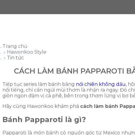
Trang chủ
Hawonkoo Style
Tin tức
CÁCH LÀM BÁNH PAPPAROTI B
Tiếp tục series làm bánh bằng
nồi chiên không dầu
, h
nổi tiếng, chỉ cần ngửi mùi thơm là nhận ra ngay. Đó c
giòn ngon đậm vị cà phê, bên trong thơm lừng vị bơ b
Hãy cùng Hawonkoo khám phá
cách làm bánh Pappa
Bánh Papparoti là gì?
Papparoti là món bánh có nguồn gốc từ Mexico nhưng l