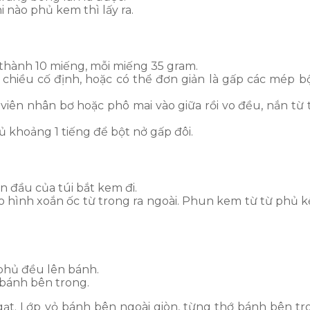
 nào phủ kem thì lấy ra.
ỏ thành 10 miếng, mỗi miếng 35 gram.
 chiều cố định, hoặc có thể đơn giản là gấp các mép bộ
iên nhân bơ hoặc phô mai vào giữa rồi vo đều, nắn từ 
ủ khoảng 1 tiếng để bột nở gấp đôi.
n đầu của túi bắt kem đi.
eo hình xoắn ốc từ trong ra ngoài. Phun kem từ từ phủ k
phủ đều lên bánh.
 bánh bên trong.
ạt. Lớp vỏ bánh bên ngoài giòn, từng thớ bánh bên 