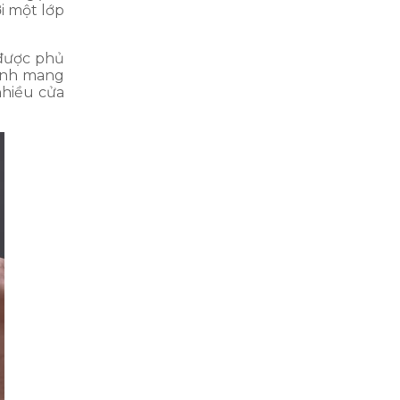
i một lớp
 được phủ
bánh mang
nhiều cửa