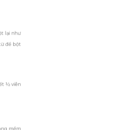
t lại như
từ để bột
ết ½ viên
trong mềm