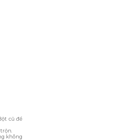
Bột cũ để
trộn.
ừng không