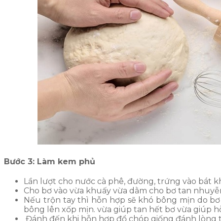
Bước 3: Làm kem phủ
Lần lượt cho nước cà phê, đường, trứng vào bát k
Cho bơ vào vừa khuấy vừa dằm cho bơ tan nhuyễn 
Nếu trộn tay thì hỗn hợp sẽ khó bông mịn do b
bông lên xốp mịn. vừa giúp tan hết bơ vừa giúp
Đánh đến khi hỗn hợp đổ chóp giống đánh lòng t