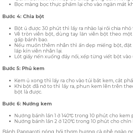
Bọc màng bọc thực phẩm lại cho vào ngăn mát khi
Bước 4: Chia bột
Bột ủ được 30 phút thì lấy ra nhào lại rồi chia nh
Vê tròn viên bột, dùng tay lăn viên bột theo một
gấp bánh bao.
Nếu muốn thêm nhân thì ấn dẹp miếng bột, đặt v
lấp kín viên nhân lại.
Lót giấy nến xuống đáy nồi, xếp từng viết bột vào 
Bước 5: Phủ kem
Kem ủ xong thì lấy ra cho vào túi bắt kem, cắt phầ
Khi bột đã nở to thì lấy ra, phun kem lên trên th
bột là được.
Bước 6: Nướng kem
Nướng bánh lần 1 ở 140℃ trong 10 phút cho kem 
Nướng bánh lần 2 ở 120℃ trong 10 phút cho chín
Bánh Papparoti nóng hổi thơm hương cà phê ngào ng