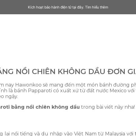
Kích hoạt bảo hành điện tử tại đây.
Tìm hiểu thêm
ẰNG NỒI CHIÊN KHÔNG DẦU ĐƠN G
ôm nay Hawonkoo sẽ mang đến một món bánh đường p
hính là bánh Papparoti có xuất xứ từ đất nước Mexico với
éo ngậy.
roti bằng nồi chiên không dầu
trong bài viết này nha!
ại nổi tiếng và du nhập vào Việt Nam từ Malaysia với t