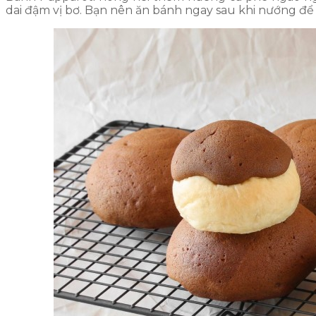
dai đậm vị bơ. Bạn nên ăn bánh ngay sau khi nướng để 