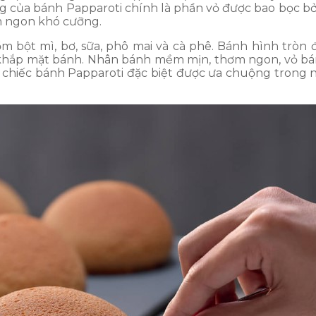
g của bánh Papparoti chính là phần vỏ được bao bọc bở
m ngon khó cưỡng.
m bột mì, bơ, sữa, phô mai và cà phê. Bánh hình tròn
ỏa khắp mặt bánh. Nhân bánh mềm mịn, thơm ngon, vỏ 
 chiếc bánh Papparoti đặc biệt được ưa chuộng trong 