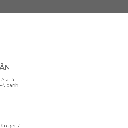
IẢN
hố khá
 vỏ bánh
ên gọi là