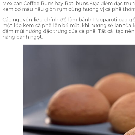
Mexican Coffee Buns hay Roti buns. Đặc điểm đặc trưn
kem bơ màu nâu giòn rụm cùng hương vị cà phê thơ
Các nguyên liệu chính để làm bánh Papparoti bao gồ
một lớp kem cà phê lên bề mặt, khi nướng sẽ lan t
đậm mùi hương đặc trưng của cà phê. Tất cả tạo nên
hàng bánh ngọt.