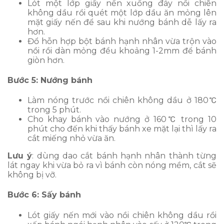
Lót một lớp giấy nến xuống đáy nồi chiên
không dầu rồi quét một lớp dầu ăn mỏng lên
mặt giấy nến để sau khi nướng bánh dễ lấy ra
hơn.
Đổ hỗn hợp bột bánh hạnh nhân vừa trộn vào
nồi rồi dàn mỏng đều khoảng 1-2mm để bánh
giòn hơn.
Bước 5: Nướng bánh
Làm nóng trước nồi chiên không dầu ở 180℃
trong 5 phút.
Cho khay bánh vào nướng ở 160℃ trong 10
phút cho đến khi thấy bánh xe mặt lại thì lấy ra
cắt miếng nhỏ vừa ăn.
Lưu ý
: dùng dao cắt bánh hạnh nhân thành từng
lát ngay khi vừa bỏ ra vì bánh còn nóng mềm, cắt sẽ
không bị vỡ.
Bước 6: Sấy bánh
Lót giấy nến mới vào nồi chiên không dầu rồi