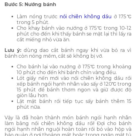
Bước 5: Nướng bánh
Làm nóng trước
nồi chiên không dầu
ở 175℃
trong 5 phút.
Cho khay bánh vào nướng ở 175℃ trong 10-12
phút cho đến khi thấy bánh se mặt lại thì lấy ra
cắt miếng nhỏ vừa ăn.
Lưu ý:
dùng dao cắt bánh ngay khi vừa bỏ ra vì
bánh còn nóng mềm, cắt sẽ không bị vỡ.
Cho bánh lại vào nướng ở 175℃ trong khoảng
10 phút cho đến khi bánh chín vàng đều.
Lót giấy nến mới vào nồi chiên không dầu rồi
xếp bánh ngói hạnh nhân vào sấy ở 120℃ trong
15 phút để bánh thơm ngon và giữ được độ
giòn lâu hơn.
Lật mặt bánh rồi tiếp tục sấy bánh thêm 15
phút nữa.
Vậy là đã hoàn thành món bánh ngói hạnh nhân
làm bằng nồi chiên không dầu rồi! Đợi cho bánh
ngói hạnh nhân nguội hoàn toàn rồi bỏ vào hộp và
bảo quản ở nơi thoáng mát hoặc trong ngăn mát tủ