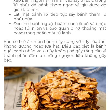
xếp bánh ngói hạnh nhân vào sấy ở 120℃ trong
10 phút để bánh thơm ngon và giữ được độ
giòn lâu hơn.
Lật mặt bánh rồi tiếp tục sấy bánh thêm 10
phút nữa.
Đợi cho bánh nguội hoàn toàn rồi bỏ vào hộp
hoặc túi nilon và bảo quản ở nơi thoáng mát
hoặc trong ngăn mát tủ lạnh.
Bạn có thể ăn món bánh này cùng với 1 ly sữa tươi
không đường hoặc sữa hạt. Điều đặc biệt là bánh
ngói hạnh nhân keto này không hề gây tăng cân vì
thành phần đều là những nguyên liệu không gây
béo.