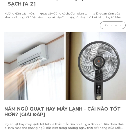
- SẠCH [A-Z]
Hướng dẫn cách vệ sinh quạt cây đúng cách, đơn giản tại nhà là quan tâm của
khá nhiều người. Việc vệ sinh quạt cây định kỳ giúp loại bỏ bụi bẩn, duy trì khả
năng làm mát và kéo dài tuổi thọ thiết bị. Trong bài viết này Hawonkoo sẽ hướng
dẫn chi tiết các bước vệ sinh từ cách tháo lắp, làm sạch từng bộ phận đến những
Xem thêm
lưu ý cần biết để đảm bảo quạt hoạt động ổn định và an toàn.
NẰM NGỦ QUẠT HAY MÁY LẠNH - CÁI NÀO TỐT
HƠN? [GIẢI ĐÁP]
Ngủ quạt hay máy lạnh tốt hơn là thắc mắc của nhiều gia đình khi lựa chọn thiết
bị làm mát cho phòng ngủ, đặc biệt trong những ngày thời tiết nóng bức. Mỗi