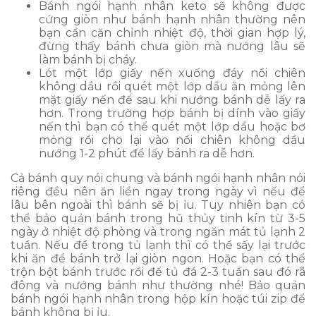
Bánh ngói hạnh nhân keto sẽ không được
cứng giòn như bánh hạnh nhân thường nên
bạn cần căn chỉnh nhiệt độ, thời gian hợp lý,
đừng thấy bánh chưa giòn mà nướng lâu sẽ
làm bánh bị cháy.
Lót một lớp giấy nến xuống đáy nồi chiên
không dầu rồi quét một lớp dầu ăn mỏng lên
mặt giấy nến để sau khi nướng bánh dễ lấy ra
hơn. Trong trường hợp bánh bị dính vào giấy
nến thì bạn có thể quét một lớp dầu hoặc bơ
mỏng rồi cho lại vào nồi chiên không dầu
nướng 1-2 phút để lấy bánh ra dễ hơn.
Cả bánh quy nói chung và bánh ngói hạnh nhân nói
riêng đều nên ăn liền ngay trong ngày vì nếu để
lâu bên ngoài thì bánh sẽ bị ỉu. Tuy nhiên bạn có
thể bảo quản bánh trong hũ thủy tinh kín từ 3-5
ngày ở nhiệt độ phòng và trong ngăn mát tủ lạnh 2
tuần. Nếu để trong tủ lạnh thì có thể sấy lại trước
khi ăn để bánh trở lại giòn ngon. Hoặc bạn có thể
trộn bột bánh trước rồi để tủ đá 2-3 tuần sau đó rã
đông và nướng bánh như thường nhé! Bảo quản
bánh ngói hạnh nhân trong hộp kín hoặc túi zip để
bánh không bị ỉu.