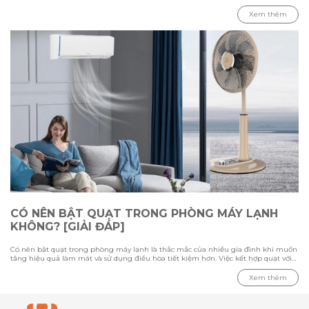
phương pháp đều có ưu điểm và hạn chế riêng, phụ thuộc vào nhiệt độ môi
trường, diện tích phòng và nhu cầu sử dụng của từng người. Trong bài viết này
Xem thêm
cùng Hawonkoo tìm hiểu sự khác biệt giữa việc ngủ bằng quạt và máy lạnh,
đánh giá ưu nhược điểm của từng thiết bị, đồng thời tham khảo cách sử dụng
phù hợp để tạo không gian nghỉ ngơi thoải mái và tiết kiệm điện.
CÓ NÊN BẬT QUẠT TRONG PHÒNG MÁY LẠNH
KHÔNG? [GIẢI ĐÁP]
Có nên bật quạt trong phòng máy lạnh là thắc mắc của nhiều gia đình khi muốn
tăng hiệu quả làm mát và sử dụng điều hòa tiết kiệm hơn. Việc kết hợp quạt với
máy lạnh có thể giúp luồng khí lạnh phân bổ đều hơn, nhưng cần sử dụng đúng
cách để tránh gây cảm giác khó chịu. Trong bài viết này cùng Hawonkoo tìm hiểu
Xem thêm
ưu nhược điểm khi bật quạt cùng điều hòa, loại quạt phù hợp cho phòng máy
lạnh và những lưu ý quan trọng khi sử dụng để tối ưu khả năng làm mát.