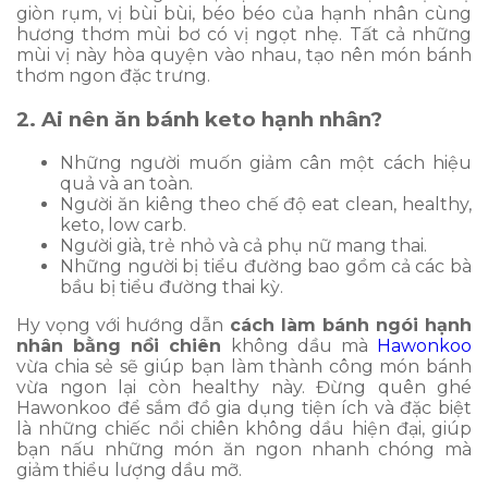
giòn rụm, vị bùi bùi, béo béo của hạnh nhân cùng
hương thơm mùi bơ có vị ngọt nhẹ. Tất cả những
mùi vị này hòa quyện vào nhau, tạo nên món bánh
thơm ngon đặc trưng.
2. Ai nên ăn bánh keto hạnh nhân?
Những người muốn giảm cân một cách hiệu
quả và an toàn.
Người ăn kiêng theo chế độ eat clean, healthy,
keto, low carb.
Người già, trẻ nhỏ và cả phụ nữ mang thai.
Những người bị tiểu đường bao gồm cả các bà
bầu bị tiểu đường thai kỳ.
Hy vọng với hướng dẫn
cách làm bánh ngói hạnh
nhân bằng nồi chiên
không dầu mà
Hawonkoo
vừa chia sẻ sẽ giúp bạn làm thành công món bánh
vừa ngon lại còn healthy này. Đừng quên ghé
Hawonkoo để sắm đồ gia dụng tiện ích và đặc biệt
là những chiếc nồi chiên không dầu hiện đại, giúp
bạn nấu những món ăn ngon nhanh chóng mà
giảm thiểu lượng dầu mỡ.