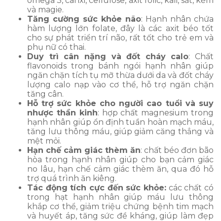
omega 3, canxi, cellulose, axit folic, kali, sắt, kẽm
và magie.
Tăng cường sức khỏe não
: Hạnh nhân chứa
hàm lượng lớn folate, đây là các axit béo tốt
cho sự phát triển trí não, rất tốt cho trẻ em và
phụ nữ có thai.
Duy trì cân nặng và đốt cháy calo
: Chất
flavonoids trong bánh ngói hạnh nhân giúp
ngăn chặn tích tụ mỡ thừa dưới da và đốt cháy
lượng calo nạp vào cơ thể, hỗ trợ ngăn chặn
tăng cân.
Hỗ trợ sức khỏe cho người cao tuổi và suy
nhược thần kinh
: hợp chất magnesium trong
hạnh nhân giúp ổn định tuần hoàn mạch máu,
tăng lưu thông máu, giúp giảm căng thẳng và
mệt mỏi.
Hạn chế cảm giác thèm ăn
: chất béo đơn bão
hòa trong hạnh nhân giúp cho bạn cảm giác
no lâu, hạn chế cảm giác thèm ăn, qua đó hỗ
trợ quá trình ăn kiêng.
Tác động tích cực đến sức khỏe:
các chất có
trong hạt hạnh nhân giúp máu lưu thông
khắp cơ thể, giảm triệu chứng bệnh tim mạch
và huyết áp, tăng sức đề kháng, giúp làm đẹp