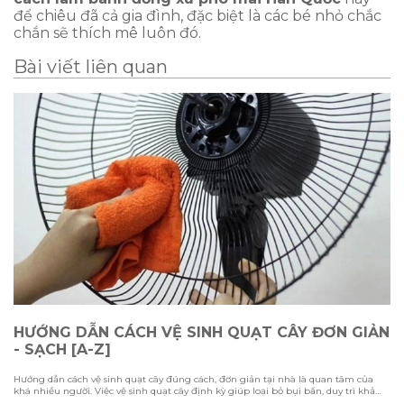
để chiêu đã cả gia đình, đặc biệt là các bé nhỏ chắc
chắn sẽ thích mê luôn đó.
Bài viết liên quan
HƯỚNG DẪN CÁCH VỆ SINH QUẠT CÂY ĐƠN GIẢN
- SẠCH [A-Z]
Hướng dẫn cách vệ sinh quạt cây đúng cách, đơn giản tại nhà là quan tâm của
khá nhiều người. Việc vệ sinh quạt cây định kỳ giúp loại bỏ bụi bẩn, duy trì khả
năng làm mát và kéo dài tuổi thọ thiết bị. Trong bài viết này Hawonkoo sẽ hướng