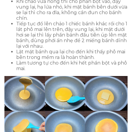
Khi chảo vừa nóng thì cho phần bột vào, đậy
vung lại, hạ lửa nhỏ, khi mặt bánh bên dưới vừa
se lại thì cho ra đĩa, không cần đun cho bánh
chín.
Tiếp tục đổ lên chảo 1 chiếc bánh khác rồi cho 1
lát phô mai lên trên, đậy vung lại, khi mặt dưới
hơi se lại thì lấy phần bánh đầu tiên úp lên mặt
bánh, dùng phới ấn nhẹ để 2 miếng bánh dính
lại với nhau.
Lật mặt bánh qua lại cho đến khi thấy phô mai
bên trong mềm ra là hoàn thành.
Làm tương tự cho đến khi hết phần bột và phô
mai.