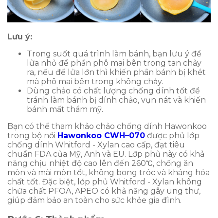
Lưu ý:
Trong suốt quá trình làm bánh, bạn lưu ý để
lửa nhỏ để phần phô mai bên trong tan chảy
ra, nếu để lửa lớn thì khiến phần bánh bị khét
mà phô mai bên trong không chảy.
Dùng chảo có chất lượng chống dính tốt để
tránh làm bánh bị dính chảo, vụn nát và khiến
bánh mất thẩm mỹ.
Bạn có thể tham khảo chảo chống dính Hawonkoo
trong bộ nồi
Hawonkoo CWH–070
được phủ lớp
chống dính Whitford - Xylan cao cấp, đạt tiêu
chuẩn FDA của Mỹ, Anh và EU. Lớp phủ này có khả
năng chịu nhiệt độ cao lên đến 260℃, chống ăn
mòn và mài mòn tốt, không bong tróc và kháng hóa
chất tốt. Đặc biệt, lớp phủ Whitford - Xylan không
chứa chất PFOA, APEO có khả năng gây ung thư,
giúp đảm bảo an toàn cho sức khỏe gia đình.