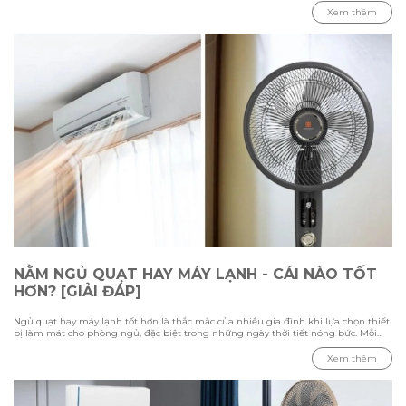
dẫn chi tiết các bước vệ sinh từ cách tháo lắp, làm sạch từng bộ phận đến những
Xem thêm
lưu ý cần biết để đảm bảo quạt hoạt động ổn định và an toàn.
NẰM NGỦ QUẠT HAY MÁY LẠNH - CÁI NÀO TỐT
HƠN? [GIẢI ĐÁP]
Ngủ quạt hay máy lạnh tốt hơn là thắc mắc của nhiều gia đình khi lựa chọn thiết
bị làm mát cho phòng ngủ, đặc biệt trong những ngày thời tiết nóng bức. Mỗi
phương pháp đều có ưu điểm và hạn chế riêng, phụ thuộc vào nhiệt độ môi
trường, diện tích phòng và nhu cầu sử dụng của từng người. Trong bài viết này
Xem thêm
cùng Hawonkoo tìm hiểu sự khác biệt giữa việc ngủ bằng quạt và máy lạnh,
đánh giá ưu nhược điểm của từng thiết bị, đồng thời tham khảo cách sử dụng
phù hợp để tạo không gian nghỉ ngơi thoải mái và tiết kiệm điện.