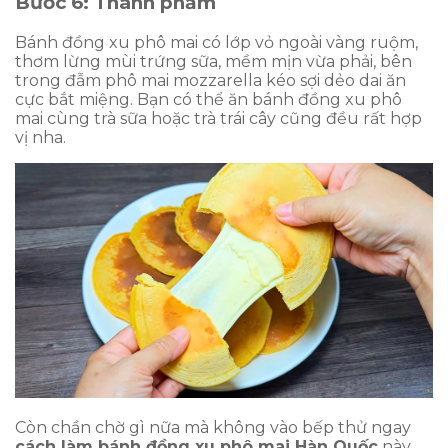
Bước 6: Thành phẩm
Bánh đồng xu phô mai có lớp vỏ ngoài vàng ruộm,
thơm lừng mùi trứng sữa, mềm mịn vừa phải, bên
trong đẫm phô mai mozzarella kéo sợi dẻo dai ăn
cực bắt miệng. Bạn có thể ăn bánh đồng xu phô
mai cùng trà sữa hoặc trà trái cây cũng đều rất hợp
vị nha.
Còn chần chờ gì nữa mà không vào bếp thử ngay
cách làm bánh đồng xu phô mai Hàn Quốc
này