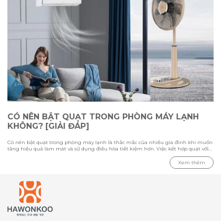
CÓ NÊN BẬT QUẠT TRONG PHÒNG MÁY LẠNH
KHÔNG? [GIẢI ĐÁP]
Có nên bật quạt trong phòng máy lạnh là thắc mắc của nhiều gia đình khi muốn
tăng hiệu quả làm mát và sử dụng điều hòa tiết kiệm hơn. Việc kết hợp quạt với
máy lạnh có thể giúp luồng khí lạnh phân bổ đều hơn, nhưng cần sử dụng đúng
cách để tránh gây cảm giác khó chịu. Trong bài viết này cùng Hawonkoo tìm hiểu
Xem thêm
ưu nhược điểm khi bật quạt cùng điều hòa, loại quạt phù hợp cho phòng máy
lạnh và những lưu ý quan trọng khi sử dụng để tối ưu khả năng làm mát.