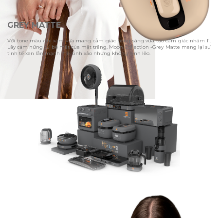
GREY MATTE
Với tone màu ghi xám vừa mang cảm giác bóng sáng vừa tạo cảm giác nhám lì.
Lấy cảm hứng từ bề mặt của mặt trăng, Moon Collection -Grey Matte mang lại sự
tinh tế xen lẫn mạnh mẽ, tinh xảo nhưng không lạnh lẽo.