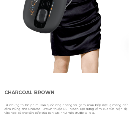
CHARCOAL BROWN
Từ những thước phim Hàn quốc nhẹ nhàng với gam màu bếp độc lạ mang đến
cảm hứng cho Charcoal Brown thuộc BST Moon. Tạo dựng cảm xúc vừa hiện đại
vừa hoài cổ cho căn bếp của bạn tựa như một studio tại gia.