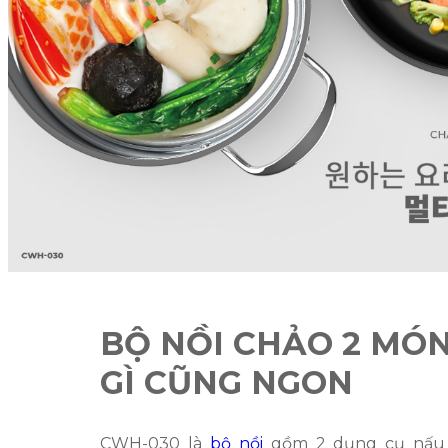
BỘ NỒI CHẢO 2 MÓ
GÌ CŨNG NGON
CWH-030 là
bộ nồi
gồm 2 dụng cụ nấu 