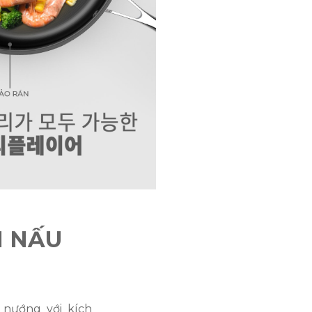
N NẤU
nướng với kích