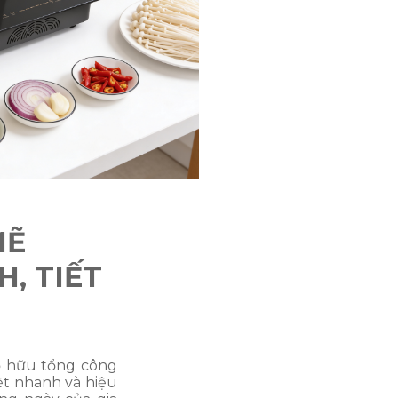
MẼ
, TIẾT
ở hữu tổng công
ệt nhanh và hiệu