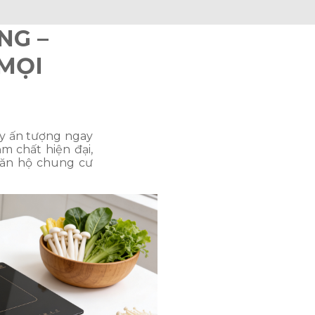
NG –
 MỌI
y ấn tượng ngay
ậm chất hiện đại,
căn hộ chung cư