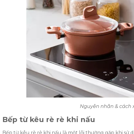
Nguyên nhân & cách xử
Bếp từ kêu rè rè khi nấu
Bếp từ kêu rè rè khi nấu là một lỗi thường gặp khi sử