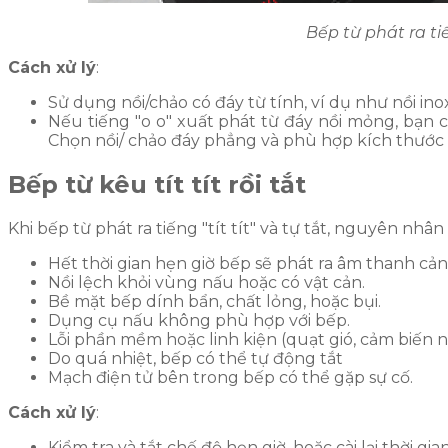
Bếp từ phát ra t
Cách xử lý
:
Sử dụng nồi/chảo có đáy từ tính, ví dụ như nồi in
Nếu tiếng "o o" xuất phát từ đáy nồi mỏng, bạn
Chọn nồi/ chảo đáy phẳng và phù hợp kích thước
Bếp từ kêu tít tít rồi tắt
Khi bếp từ phát ra tiếng "tít tít" và tự tắt, nguyên nhân 
Hết thời gian hẹn giờ bếp sẽ phát ra âm thanh cảnh
Nồi lệch khỏi vùng nấu hoặc có vật cản.
Bề mặt bếp dính bẩn, chất lỏng, hoặc bụi.
Dụng cụ nấu không phù hợp với bếp.
Lỗi phần mềm hoặc linh kiện (quạt gió, cảm biến nhi
Do quá nhiệt, bếp có thể tự động tắt
Mạch điện tử bên trong bếp có thể gặp sự cố.
Cách xử lý
:
Kiểm tra và tắt chế độ hẹn giờ, hoặc cài lại thời gi