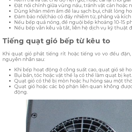
Đặt nồi chính giữa vùng nấu, tránh vật cản hoặc n
Dùng khăn mềm ẩm để lau sạch bụi, chất lỏng h
Đảm bảo nồi/chảo có đáy nhiễm từ, phẳng và kích
Nếu bếp quá nóng, để nguội bếp khoảng 10-15 phút
Nếu bếp vẫn kêu và tắt, liên hệ dịch vụ kỹ thuật đ
Tiếng quạt gió bếp từ kêu to
Khi quạt gió phát tiếng rít hoặc tiếng vo vo đều đặ
nguyên nhân sau:
Khi bếp hoạt động ở công suất cao, quạt gió sẽ h
Bụi bẩn, tóc hoặc vật thể lạ có thể làm quạt bị kẹt
Quạt gió có thể bị mòn hoặc hư hỏng sau một thời
Quạt gió hoặc các bộ phận liên quan không được l
động.