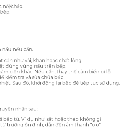
c nồi/chảo.
 bếp.
an nấu nếu cần.
 cản như vải, khăn hoặc chất lỏng.
đặt đúng vùng nấu trên bếp.
ảm biến khác. Nếu cần, thay thế cảm biến bị lỗi.
để kiểm tra và sửa chữa bếp.
hiệt. Sau đó, khởi động lại bếp để tiếp tục sử dụng.
nguyên nhân sau:
 bếp từ. Ví dụ như: sắt hoặc thép không gỉ
từ trường ổn định, dẫn đến âm thanh "o o"