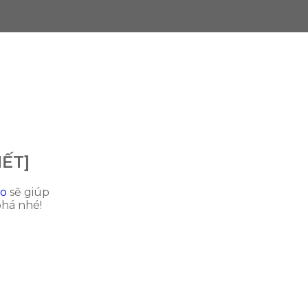
IẾT]
o
sẽ giúp
phá nhé!