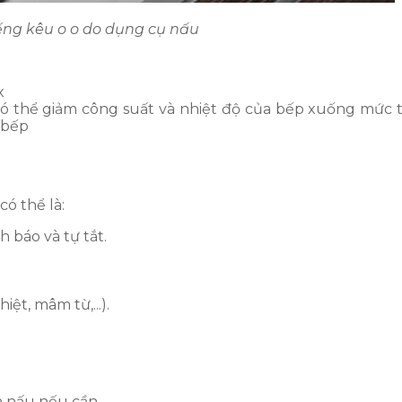
iếng kêu o o do dụng cụ nấu
ox
 có thể giảm công suất và nhiệt độ của bếp xuống mức 
 bếp
có thể là:
 báo và tự tắt.
ệt, mâm từ,...).
an nấu nếu cần.