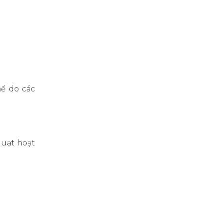
hể do các
quạt hoạt