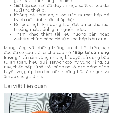
gian nấu, tránh lãng phí điện.
Giữ bếp sạch sẽ để duy trì hiệu suất và kéo dài
tuổi thọ thiết bị.
Không để thức ăn, nước tràn ra mặt bếp để
tránh nứt kính hoặc chập điện.
Để bếp nghỉ khi dùng lâu, đặt ở nơi khô ráo,
thoáng mát, tránh gần nguồn nước.
Tham khảo thêm tài liệu hướng dẫn hoặc
website chính hãng để sử dụng bếp hiệu quả.
Mong rằng với những thông tin chi tiết trên, bạn
đọc đã có câu trả lời cho câu hỏi "
Bếp từ có nóng
không
?" và nắm vững những bí quyết sử dụng bếp
từ an toàn, hiệu quả. Hawonkoo hy vọng rằng, từ
nay, chiếc bếp từ sẽ trở thành người bạn đồng hành
tuyệt vời, giúp bạn tạo nên những bữa ăn ngon và
ấm áp cho gia đình.
Bài viết liên quan