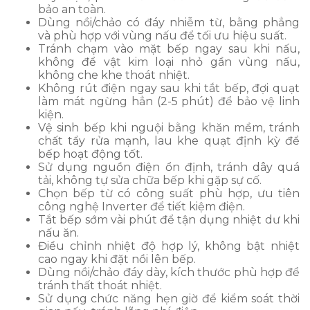
bảo an toàn.
Dùng nồi/chảo có đáy nhiễm từ, bằng phẳng
và phù hợp với vùng nấu để tối ưu hiệu suất.
Tránh chạm vào mặt bếp ngay sau khi nấu,
không để vật kim loại nhỏ gần vùng nấu,
không che khe thoát nhiệt.
Không rút điện ngay sau khi tắt bếp, đợi quạt
làm mát ngừng hẳn (2-5 phút) để bảo vệ linh
kiện.
Vệ sinh bếp khi nguội bằng khăn mềm, tránh
chất tẩy rửa mạnh, lau khe quạt định kỳ để
bếp hoạt động tốt.
Sử dụng nguồn điện ổn định, tránh dây quá
tải, không tự sửa chữa bếp khi gặp sự cố.
Chọn bếp từ có công suất phù hợp, ưu tiên
công nghệ Inverter để tiết kiệm điện.
Tắt bếp sớm vài phút để tận dụng nhiệt dư khi
nấu ăn.
Điều chỉnh nhiệt độ hợp lý, không bật nhiệt
cao ngay khi đặt nồi lên bếp.
Dùng nồi/chảo đáy dày, kích thước phù hợp để
tránh thất thoát nhiệt.
Sử dụng chức năng hẹn giờ để kiểm soát thời