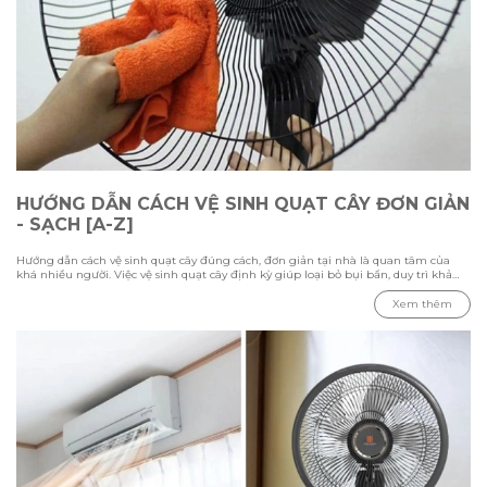
HƯỚNG DẪN CÁCH VỆ SINH QUẠT CÂY ĐƠN GIẢN
- SẠCH [A-Z]
Hướng dẫn cách vệ sinh quạt cây đúng cách, đơn giản tại nhà là quan tâm của
khá nhiều người. Việc vệ sinh quạt cây định kỳ giúp loại bỏ bụi bẩn, duy trì khả
năng làm mát và kéo dài tuổi thọ thiết bị. Trong bài viết này Hawonkoo sẽ hướng
dẫn chi tiết các bước vệ sinh từ cách tháo lắp, làm sạch từng bộ phận đến những
Xem thêm
lưu ý cần biết để đảm bảo quạt hoạt động ổn định và an toàn.