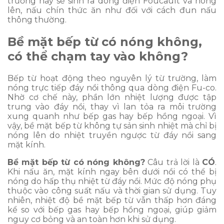
trường này sẽ sinh ra dòng điện Foucault và nóng
lên, nấu chín thức ăn như đối với cách đun nấu
thông thường.
Bề mặt bếp từ có nóng không,
có thể chạm tay vào không?
Bếp từ hoạt động theo nguyên lý từ trường, làm
nóng trực tiếp đáy nồi thông qua dòng điện Fu-co.
Nhờ cơ chế này, phần lớn nhiệt lượng được tập
trung vào đáy nồi, thay vì lan tỏa ra môi trường
xung quanh như bếp gas hay bếp hồng ngoại. Vì
vậy, bề mặt bếp từ không tự sản sinh nhiệt mà chỉ bị
nóng lên do nhiệt truyền ngược từ đáy nồi sang
mặt kính.
Bề mặt bếp từ có nóng không?
Câu trả lời là
CÓ
.
Khi nấu ăn, mặt kính ngay bên dưới nồi có thể bị
nóng do hấp thụ nhiệt từ đáy nồi. Mức độ nóng phụ
thuộc vào công suất nấu và thời gian sử dụng. Tuy
nhiên, nhiệt độ bề mặt bếp từ vẫn thấp hơn đáng
kể so với bếp gas hay bếp hồng ngoại, giúp giảm
nguy cơ bỏng và an toàn hơn khi sử dụng.