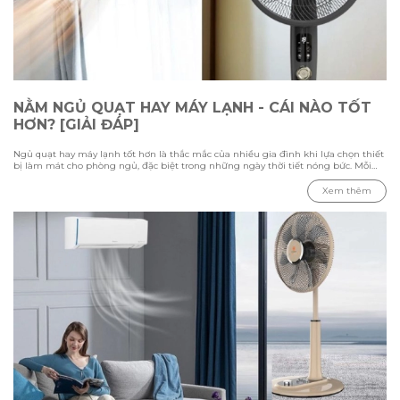
NẰM NGỦ QUẠT HAY MÁY LẠNH - CÁI NÀO TỐT
HƠN? [GIẢI ĐÁP]
Ngủ quạt hay máy lạnh tốt hơn là thắc mắc của nhiều gia đình khi lựa chọn thiết
bị làm mát cho phòng ngủ, đặc biệt trong những ngày thời tiết nóng bức. Mỗi
phương pháp đều có ưu điểm và hạn chế riêng, phụ thuộc vào nhiệt độ môi
trường, diện tích phòng và nhu cầu sử dụng của từng người. Trong bài viết này
Xem thêm
cùng Hawonkoo tìm hiểu sự khác biệt giữa việc ngủ bằng quạt và máy lạnh,
đánh giá ưu nhược điểm của từng thiết bị, đồng thời tham khảo cách sử dụng
phù hợp để tạo không gian nghỉ ngơi thoải mái và tiết kiệm điện.