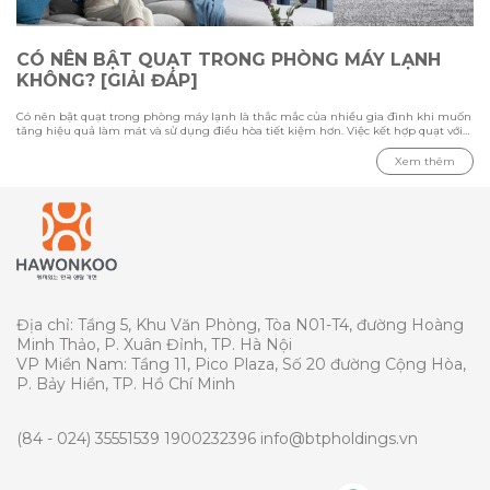
CÓ NÊN BẬT QUẠT TRONG PHÒNG MÁY LẠNH
KHÔNG? [GIẢI ĐÁP]
Có nên bật quạt trong phòng máy lạnh là thắc mắc của nhiều gia đình khi muốn
tăng hiệu quả làm mát và sử dụng điều hòa tiết kiệm hơn. Việc kết hợp quạt với
máy lạnh có thể giúp luồng khí lạnh phân bổ đều hơn, nhưng cần sử dụng đúng
cách để tránh gây cảm giác khó chịu. Trong bài viết này cùng Hawonkoo tìm hiểu
Xem thêm
ưu nhược điểm khi bật quạt cùng điều hòa, loại quạt phù hợp cho phòng máy
lạnh và những lưu ý quan trọng khi sử dụng để tối ưu khả năng làm mát.
Địa chỉ: Tầng 5, Khu Văn Phòng, Tòa N01-T4, đường Hoàng
Minh Thảo, P. Xuân Đỉnh, TP. Hà Nội
VP Miền Nam: Tầng 11, Pico Plaza, Số 20 đường Cộng Hòa,
P. Bảy Hiền, TP. Hồ Chí Minh
(84 - 024) 35551539
1900232396
info@btpholdings.vn