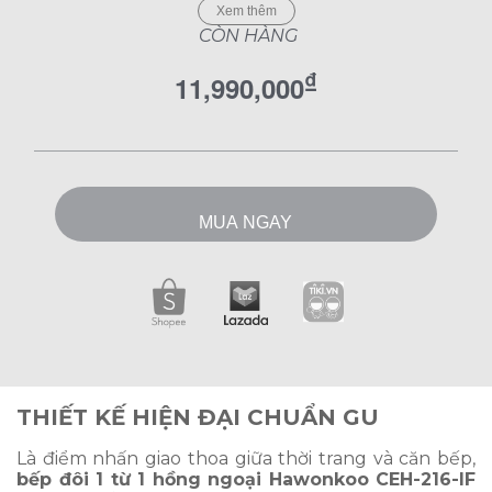
của
Hawonkoo
đang được nhiều khách hàng
Xem thêm
quan tâm hiện nay. Bếp sở hữu hai vùng nấu
CÒN HÀNG
riêng biệt, một điện từ và một điện hồng ngoại,
hỗ trợ chế biến đa dạng món ăn. Thông tin chi
₫
11,990,000
tiết về sản phẩm được giới thiệu dưới đây.
MUA NGAY
THIẾT KẾ HIỆN ĐẠI CHUẨN GU
Là điểm nhấn giao thoa giữa thời trang và căn bếp,
bếp đôi 1 từ 1 hồng ngoại Hawonkoo CEH-216-IF