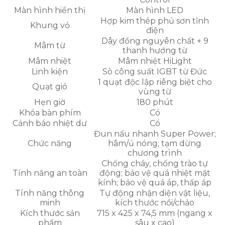
Màn hình hiển thị
Màn hình LED
Hợp kim thép phủ sơn tĩnh
Khung vỏ
điện
Dây đồng nguyên chất + 9
Mâm từ
thanh hướng từ
Mâm nhiệt
Mâm nhiệt HiLight
Linh kiện
Sò công suất IGBT từ Đức
1 quạt độc lập riêng biệt cho
Quạt gió
vùng từ
Hẹn giờ
180 phút
Khóa bàn phím
Có
Cảnh báo nhiệt dư
Có
Đun nấu nhanh Super Power;
Chức năng
hâm/ủ nóng; tạm dừng
chương trình
Chống cháy, chống trào tự
Tính năng an toàn
động; bảo vệ quá nhiệt mặt
kính; bảo vệ quá áp, thấp áp
Tính năng thông
Tự động nhận diện vật liệu,
minh
kích thước nồi/chảo
Kích thước sản
715 x 425 x 74,5 mm (ngang x
phẩm
sâu x cao)