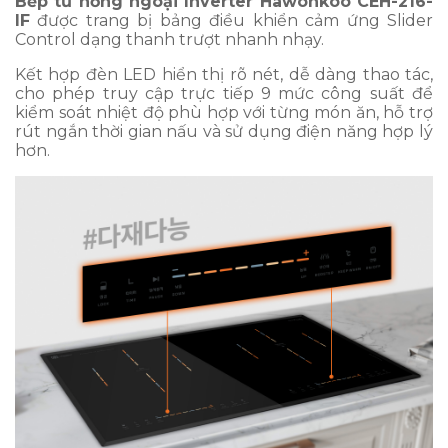
Bếp từ hồng ngoại Inverter Hawonkoo CEH-216-
IF
được trang bị bảng điều khiển cảm ứng Slider
Control dạng thanh trượt nhanh nhạy.
Kết hợp đèn LED hiển thị rõ nét, dễ dàng thao tác,
cho phép truy cập trực tiếp 9 mức công suất để
kiểm soát nhiệt độ phù hợp với từng món ăn, hỗ trợ
rút ngắn thời gian nấu và sử dụng điện năng hợp lý
hơn.