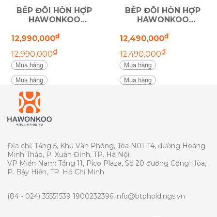
BẾP ĐÔI HỖN HỢP
BẾP ĐÔI HỖN HỢP
HAWONKOO
HAWONKOO
INVERTER
CEH-263
INVERTER
CEH-262
₫
₫
4800W
4800W
12,990,000
12,490,000
₫
₫
12,990,000
12,490,000
Mua hàng
Mua hàng
Mua hàng
Mua hàng
Địa chỉ: Tầng 5, Khu Văn Phòng, Tòa N01-T4, đường Hoàng
Minh Thảo, P. Xuân Đỉnh, TP. Hà Nội
VP Miền Nam: Tầng 11, Pico Plaza, Số 20 đường Cộng Hòa,
P. Bảy Hiền, TP. Hồ Chí Minh
(84 - 024) 35551539
1900232396
info@btpholdings.vn