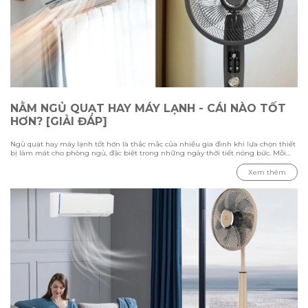
NẰM NGỦ QUẠT HAY MÁY LẠNH - CÁI NÀO TỐT
HƠN? [GIẢI ĐÁP]
Ngủ quạt hay máy lạnh tốt hơn là thắc mắc của nhiều gia đình khi lựa chọn thiết
bị làm mát cho phòng ngủ, đặc biệt trong những ngày thời tiết nóng bức. Mỗi
phương pháp đều có ưu điểm và hạn chế riêng, phụ thuộc vào nhiệt độ môi
trường, diện tích phòng và nhu cầu sử dụng của từng người. Trong bài viết này
Xem thêm
cùng Hawonkoo tìm hiểu sự khác biệt giữa việc ngủ bằng quạt và máy lạnh,
đánh giá ưu nhược điểm của từng thiết bị, đồng thời tham khảo cách sử dụng
phù hợp để tạo không gian nghỉ ngơi thoải mái và tiết kiệm điện.