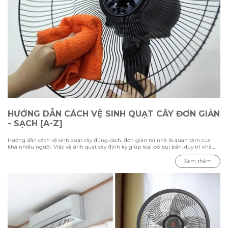
HƯỚNG DẪN CÁCH VỆ SINH QUẠT CÂY ĐƠN GIẢN
- SẠCH [A-Z]
Hướng dẫn cách vệ sinh quạt cây đúng cách, đơn giản tại nhà là quan tâm của
khá nhiều người. Việc vệ sinh quạt cây định kỳ giúp loại bỏ bụi bẩn, duy trì khả
năng làm mát và kéo dài tuổi thọ thiết bị. Trong bài viết này Hawonkoo sẽ hướng
dẫn chi tiết các bước vệ sinh từ cách tháo lắp, làm sạch từng bộ phận đến những
Xem thêm
lưu ý cần biết để đảm bảo quạt hoạt động ổn định và an toàn.