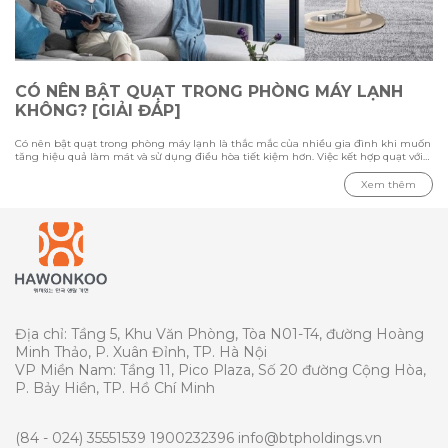
CÓ NÊN BẬT QUẠT TRONG PHÒNG MÁY LẠNH
KHÔNG? [GIẢI ĐÁP]
Có nên bật quạt trong phòng máy lạnh là thắc mắc của nhiều gia đình khi muốn
tăng hiệu quả làm mát và sử dụng điều hòa tiết kiệm hơn. Việc kết hợp quạt với
máy lạnh có thể giúp luồng khí lạnh phân bổ đều hơn, nhưng cần sử dụng đúng
cách để tránh gây cảm giác khó chịu. Trong bài viết này cùng Hawonkoo tìm hiểu
Xem thêm
ưu nhược điểm khi bật quạt cùng điều hòa, loại quạt phù hợp cho phòng máy
lạnh và những lưu ý quan trọng khi sử dụng để tối ưu khả năng làm mát.
Địa chỉ: Tầng 5, Khu Văn Phòng, Tòa N01-T4, đường Hoàng
Minh Thảo, P. Xuân Đỉnh, TP. Hà Nội
VP Miền Nam: Tầng 11, Pico Plaza, Số 20 đường Cộng Hòa,
P. Bảy Hiền, TP. Hồ Chí Minh
(84 - 024) 35551539
1900232396
info@btpholdings.vn