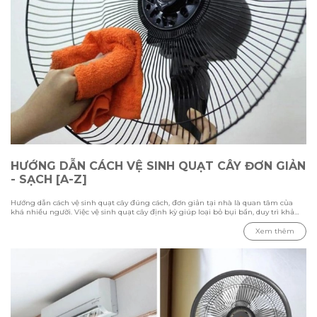
HƯỚNG DẪN CÁCH VỆ SINH QUẠT CÂY ĐƠN GIẢN
- SẠCH [A-Z]
Hướng dẫn cách vệ sinh quạt cây đúng cách, đơn giản tại nhà là quan tâm của
khá nhiều người. Việc vệ sinh quạt cây định kỳ giúp loại bỏ bụi bẩn, duy trì khả
năng làm mát và kéo dài tuổi thọ thiết bị. Trong bài viết này Hawonkoo sẽ hướng
dẫn chi tiết các bước vệ sinh từ cách tháo lắp, làm sạch từng bộ phận đến những
Xem thêm
lưu ý cần biết để đảm bảo quạt hoạt động ổn định và an toàn.