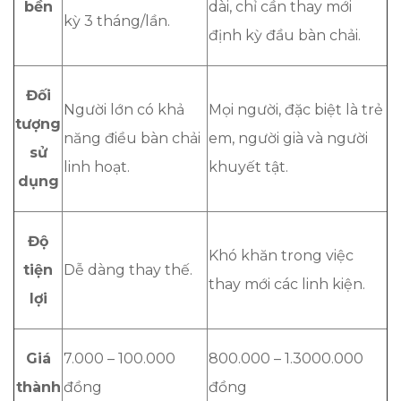
bền
dài, chỉ cần thay mới
kỳ 3 tháng/lần.
định kỳ đầu bàn chải.
Đối
Người lớn có khả
Mọi người, đặc biệt là trẻ
tượng
năng điều bàn chải
em, người già và người
sử
linh hoạt.
khuyết tật.
dụng
Độ
Khó khăn trong việc
tiện
Dễ dàng thay thế.
thay mới các linh kiện.
lợi
Giá
7.000 – 100.000
800.000 – 1.3000.000
thành
đồng
đồng