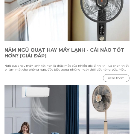
NẰM NGỦ QUẠT HAY MÁY LẠNH - CÁI NÀO TỐT
HƠN? [GIẢI ĐÁP]
Ngủ quạt hay máy lạnh tốt hơn là thắc mắc của nhiều gia đình khi lựa chọn thiết
bị làm mát cho phòng ngủ, đặc biệt trong những ngày thời tiết nóng bức. Mỗi
phương pháp đều có ưu điểm và hạn chế riêng, phụ thuộc vào nhiệt độ môi
trường, diện tích phòng và nhu cầu sử dụng của từng người. Trong bài viết này
Xem thêm
cùng Hawonkoo tìm hiểu sự khác biệt giữa việc ngủ bằng quạt và máy lạnh,
đánh giá ưu nhược điểm của từng thiết bị, đồng thời tham khảo cách sử dụng
phù hợp để tạo không gian nghỉ ngơi thoải mái và tiết kiệm điện.