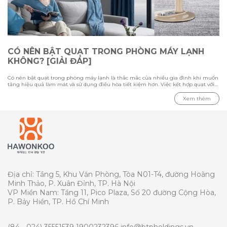
CÓ NÊN BẬT QUẠT TRONG PHÒNG MÁY LẠNH
KHÔNG? [GIẢI ĐÁP]
Có nên bật quạt trong phòng máy lạnh là thắc mắc của nhiều gia đình khi muốn
tăng hiệu quả làm mát và sử dụng điều hòa tiết kiệm hơn. Việc kết hợp quạt với
máy lạnh có thể giúp luồng khí lạnh phân bổ đều hơn, nhưng cần sử dụng đúng
cách để tránh gây cảm giác khó chịu. Trong bài viết này cùng Hawonkoo tìm hiểu
Xem thêm
ưu nhược điểm khi bật quạt cùng điều hòa, loại quạt phù hợp cho phòng máy
lạnh và những lưu ý quan trọng khi sử dụng để tối ưu khả năng làm mát.
Địa chỉ: Tầng 5, Khu Văn Phòng, Tòa N01-T4, đường Hoàng
Minh Thảo, P. Xuân Đỉnh, TP. Hà Nội
VP Miền Nam: Tầng 11, Pico Plaza, Số 20 đường Cộng Hòa,
P. Bảy Hiền, TP. Hồ Chí Minh