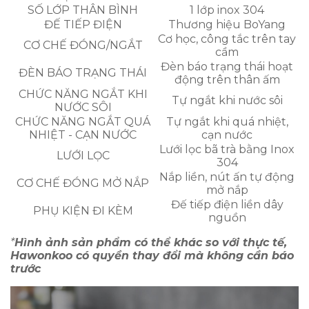
SỐ LỚP THÂN BÌNH
1 lớp inox 304
ĐẾ TIẾP ĐIỆN
Thương hiệu BoYang
Cơ học, công tắc trên tay
CƠ CHẾ ĐÓNG/NGẮT
cầm
Đèn báo trạng thái hoạt
ĐÈN BÁO TRẠNG THÁI
động trên thân ấm
CHỨC NĂNG NGẮT KHI
Tự ngắt khi nước sôi
NƯỚC SÔI
CHỨC NĂNG NGẮT QUÁ
Tự ngắt khi quá nhiệt,
NHIỆT - CẠN NƯỚC
cạn nước
Lưới lọc bã trà bằng Inox
LƯỚI LỌC
304
Nắp liền, nút ấn tự động
CƠ CHẾ ĐÓNG MỞ NẮP
mở nắp
Đế tiếp điện liền dây
PHỤ KIỆN ĐI KÈM
nguồn
*
Hình ảnh sản phẩm có thể khác so với thực tế,
Hawonkoo có quyền thay đổi mà không cần báo
trước