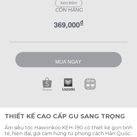
phù hợp với nhiều không gian bếp. Ấm sử dụng
Xem thêm
inox 304 và tích hợp các tính năng bảo vệ an
CÒN HÀNG
toàn trong quá trình đun nước. Nhờ cấu hình
công suất phù hợp, ấm hỗ trợ đun nước nhanh
₫
369,000
hơn, thao tác sử dụng thuận tiện và phù hợp với
nhu cầu sinh hoạt của nhiều gia đình.
MUA NGAY
THIẾT KẾ CAO CẤP GU SANG TRỌNG
Ấm siêu tốc Hawonkoo KEH-190 có thiết kế gọn tinh
tế, hiện đại, gợi cảm hứng từ phong cách Hàn Quốc.