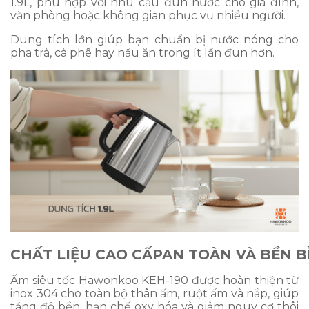
1.9L, phù hợp với nhu cầu đun nước cho gia đình,
văn phòng hoặc không gian phục vụ nhiều người.
Dung tích lớn giúp bạn chuẩn bị nước nóng cho
pha trà, cà phê hay nấu ăn trong ít lần đun hơn.
CHẤT LIỆU CAO CẤP
AN TOÀN VÀ BỀN B
Ấm siêu tốc Hawonkoo KEH-190 được hoàn thiện từ
inox 304 cho toàn bộ thân ấm, ruột ấm và nắp, giúp
tăng độ bền, hạn chế oxy hóa và giảm nguy cơ thôi