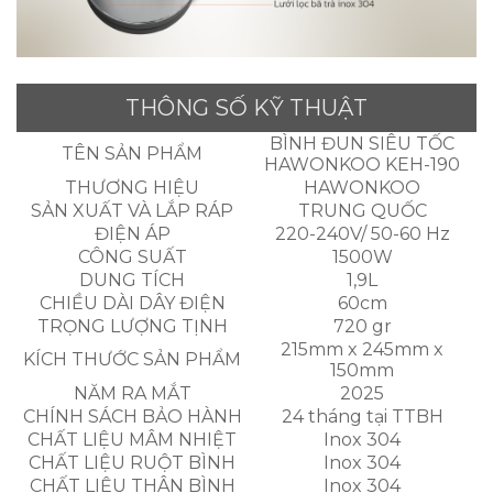
THÔNG SỐ KỸ THUẬT
BÌNH ĐUN SIÊU TỐC
TÊN SẢN PHẨM
HAWONKOO KEH-190
THƯƠNG HIỆU
HAWONKOO
SẢN XUẤT VÀ LẮP RÁP
TRUNG QUỐC
ĐIỆN ÁP
220-240V/ 50-60 Hz
CÔNG SUẤT
1500W
DUNG TÍCH
1,9L
CHIỀU DÀI DÂY ĐIỆN
60cm
TRỌNG LƯỢNG TỊNH
720 gr
215mm x 245mm x
KÍCH THƯỚC SẢN PHẨM
150mm
NĂM RA MẮT
2025
CHÍNH SÁCH BẢO HÀNH
24 tháng tại TTBH
CHẤT LIỆU MÂM NHIỆT
Inox 304
CHẤT LIỆU RUỘT BÌNH
Inox 304
CHẤT LIỆU THÂN BÌNH
Inox 304