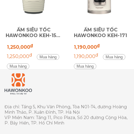
ẤM SIÊU TỐC
ẤM SIÊU TỐC
HAWONKOO
KEH-153-
HAWONKOO
KEH-171
BE
₫
₫
1,250,000
1,190,000
₫
₫
1,250,000
1,190,000
Mua hàng
Mua hàng
Mua hàng
Mua hàng
Địa chỉ: Tầng 5, Khu Văn Phòng, Tòa N01-T4, đường Hoàng
Minh Thảo, P. Xuân Đỉnh, TP. Hà Nội
VP Miền Nam: Tầng 11, Pico Plaza, Số 20 đường Cộng Hòa,
P. Bảy Hiền, TP. Hồ Chí Minh